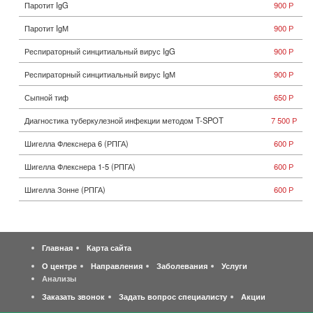
Паротит IgG
900 Р
Паротит IgМ
900 Р
Респираторный синцитиальный вирус IgG
900 Р
Респираторный синцитиальный вирус IgМ
900 Р
Сыпной тиф
650 Р
Диагностика туберкулезной инфекции методом T-SPOT
7 500 Р
Шигелла Флекснера 6 (РПГА)
600 Р
Шигелла Флекснера 1-5 (РПГА)
600 Р
Шигелла Зонне (РПГА)
600 Р
Главная
Карта сайта
О центре
Направления
Заболевания
Услуги
Анализы
Заказать звонок
Задать вопрос специалисту
Акции