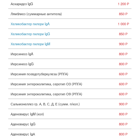
Аскаридоз IgG
1 200 Р
Лямблиоз (суммарные антитела)
850 Р
Хеликобактер пилори IgA
1 000 Р
Хеликобактер пилори IgG
850 Р
Хеликобактер пилори IgM
900 Р
Иерсинеоз IgA
800 Р
Иерсинеоз IgG
800 Р
Иерсиния псевдотуберкулеза (РПГА)
600 Р
Иерсиния энтероколитика, серотип О3 (РПГА)
600 Р
Иерсиния энтероколитика, серотип О9 (РПГА)
600 Р
Сальмонеллез гр. А, В, С, Д, Е (сумм. п/кол.)
900 Р
Аденовирус IgM (кол)
800 Р
Аденовирус IgG
800 Р
Аденовирус IgА
800 Р