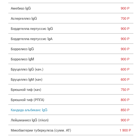
Амебиаз IgG
900 Р
Аспергеллез IgG
700 Р
Бордетелла пертуссис IgG
900 Р
Бордетелла пертуссис IgА
900 Р
Боррелиоз IgG
900 Р
Боррелиоз IgM
900 Р
Бруцеллез IgG (кач.)
600 Р
Бруцеллез IgМ (кач)
600 Р
Брюшной тиф (кач)
750 Р
Брюшной тиф (РПГА)
800 Р
Кандида альбиканс IgG
850 Р
Лейшманиоз IgG (п/кол)
900 Р
Микобактерии туберкулеза (сумм. АТ)
1 900 Р