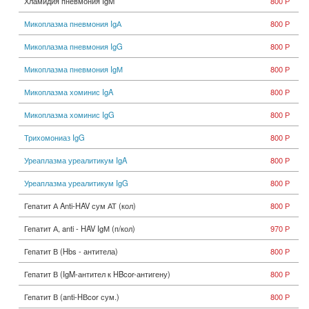
Хламидия пневмония IgM
800 Р
Микоплазма пневмония IgА
800 Р
Микоплазма пневмония IgG
800 Р
Микоплазма пневмония IgМ
800 Р
Микоплазма хоминис IgA
800 Р
Микоплазма хоминис IgG
800 Р
Трихомониаз IgG
800 Р
Уреаплазма уреалитикум IgA
800 Р
Уреаплазма уреалитикум IgG
800 Р
Гепатит А Anti-HAV сум АТ (кол)
800 Р
Гепатит А, anti - HAV IgМ (п/кол)
970 Р
Гепатит В (Hbs - антитела)
800 Р
Гепатит В (IgM-антител к HBcor-антигену)
800 Р
Гепатит В (anti-HВcor сум.)
800 Р