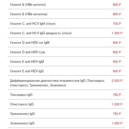
Гепатит В (HBe-антител)
800 Р
Гепатит В (HBe-антигена)
800 Р
Гепатит С, anti-HСV IgМ (п/кол)
700 Р
Гепатит С, anti-HСV IgG авидность (п/кол)
1 300 Р
Гепатит D anti-HDV cor IgM
800 Р
Гепатит D anti-HDV Сум.
800 Р
Гепатит Е аnti-HEV-IgM
900 Р
Гепатит Е аnti-HEV-IgG
900 Р
Дифференциальная диагностика гельминтозов IgG (Токсокароз,
2 000 Р
Описторхоз, Трихинеллез, Эхиноккоз)
Токсокароз IgG
750 Р
Описторхоз IgG
1 200 Р
Трихинеллез IgG
750 Р
Эхинококкоз IgG
1 200 Р