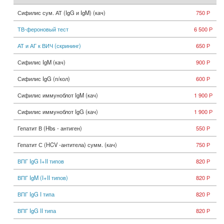
Сифилис сум. АТ (IgG и IgM) (кач)
750 Р
ТВ-фероновый тест
6 500 Р
АТ и АГ к ВИЧ (скрининг)
650 Р
Сифилис IgM (кач)
900 Р
Сифилис IgG (п/кол)
600 Р
Сифилис иммуноблот IgM (кач)
1 900 Р
Сифилис иммуноблот IgG (кач)
1 900 Р
Гепатит В (Hbs - антиген)
550 Р
Гепатит С (HCV -антитела) сумм. (кач)
750 Р
ВПГ IgG I+II типов
820 Р
ВПГ IgM (I+II типов)
820 Р
ВПГ IgG I типа
820 Р
ВПГ IgG II типа
820 Р