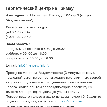
Герпетический центр на Гримау
г. Москва, ул. Гримау д.10А стр.2 (метро
Наш адрес:
"Академическая")
Телефоны
регистратуры:
(499) 126-70-47
(499) 126-70-49
Часы работы:
понедельник-пятница с 8.30 до 20.00
суббота: с 09 .00 до 16.00
воскресенье: с 10.00 до 16.00
info@herpesclinic.ru
E-mail:
Проезд на метро: м. Академическая (3 минуты пешком),
последний вагон из центра, выходите из стеклянных дверей
направо и, поднявшись по ступенькам, поворачиваете
налево. Далее пешком перпендикулярно проспекту 60-
тилетия Октября вдоль дома до улицы Гримау.
Поворачиваете налево и идете до дома номер 10. Заходите
во двор этого дома, как указано на
изображении
.
Герпетический центр расположен во дворе.