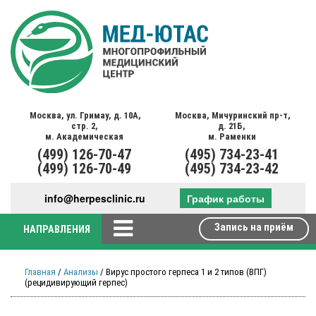
Москва,
ул. Гримау,
д. 10А,
Москва,
Мичуринский пр-т,
стр. 2,
д. 21Б,
м. Академическая
м. Раменки
(499)
126-70-47
(495)
734-23-41
(499)
126-70-49
(495)
734-23-42
info@herpesclinic.ru
График работы
Запись на приём
НАПРАВЛЕНИЯ
Главная
/
Анализы
/ Вирус простого герпеса 1 и 2 типов (ВПГ)
(рецидивирующий герпес)