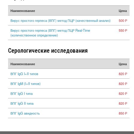
Наименование
Цена
Вирус простого герпеса (ВПГ) метод ПЦР (качественный анализ)
500 Р
Вирус простого герпеса (ВПГ) метод ПЦР Real-Time
550 Р
(количественное определение)
Серологические исследования
Наименование
Цена
ВПГ IgG I+II типов
820 Р
ВПГ IgM (I+II типов)
820 Р
ВПГ IgG I типа
820 Р
ВПГ IgG II типа
820 Р
ВПГ IgG авидность
850 Р