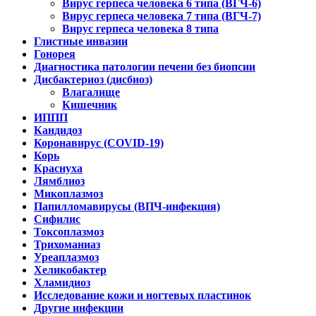
Вирус герпеса человека 6 типа (ВГЧ-6)
Вирус герпеса человека 7 типа (ВГЧ-7)
Вирус герпеса человека 8 типа
Глистные инвазии
Гонорея
Диагностика патологии печени без биопсии
Дисбактериоз (дисбиоз)
Влагалище
Кишечник
ИППП
Кандидоз
Коронавирус (COVID-19)
Корь
Краснуха
Лямблиоз
Микоплазмоз
Папилломавирусы (ВПЧ-инфекция)
Сифилис
Токсоплазмоз
Трихоманиаз
Уреаплазмоз
Хеликобактер
Хламидиоз
Исследование кожи и ногтевых пластинок
Другие инфекции