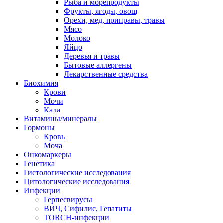
Рыба и морепродукты
Фрукты, ягоды, овощ
Орехи, мед, приправы, травы
Мясо
Молоко
Яйцо
Деревья и травы
Бытовые аллергены
Лекарственные средства
Биохимия
Крови
Мочи
Кала
Витамины/минералы
Гормоны
Кровь
Моча
Онкомаркеры
Генетика
Гистологические исследования
Цитологические исследования
Инфекции
Герпесвирусы
ВИЧ, Сифилис, Гепатиты
TORCH-инфекции