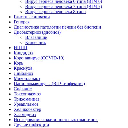
Вирус герпеса человека 6 типа (ВГЧ-6)
Вирус герпеса человека 7 типа (ВГЧ-7)
Вирус герпеса человека 8 типа
Глистные инвазии
Гонорея
Диагностика патологии печени без биопсии
Дисбактериоз (дисбиоз)
Влагалище
Кишечник
ИППП
Кандидоз
Коронавирус (COVID-19)
Корь
Краснуха
Лямблиоз
Микоплазмоз
Папилломавирусы (ВПЧ-инфекция)
Сифилис
Токсоплазмоз
Трихоманиаз
Уреаплазмоз
Хеликобактер
Хламидиоз
Исследование кожи и ногтевых пластинок
Другие инфекции