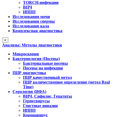
TORCH-инфекции
ВПЧ
ИППП
Исследования мочи
Исследования спермы
Исследования кала
Комплексная диагностика
×
Анализы: Методы диагностики
Микроскопия
Бактериология (Посевы)
Бактериальные посевы
Посевы на инфекции
ПЦР диагностика
ПЦР качественный метод
ПЦР количественное определение (метод Real
Time)
Серология (ИФА)
ВИЧ, Сифилис, Гепатиты
Герпесвирусы
Глистные инвазии
ИППП
Коронавирус