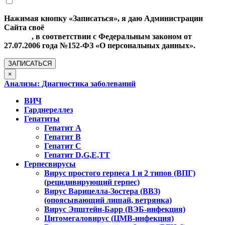
Нажимая кнопку «Записаться», я даю Администрации
Сайта своё
Согласие на обработку моих персональных
данных
, в соответствии с Федеральным законом от
27.07.2006 года №152-ФЗ «О персональных данных».
ЗАПИСАТЬСЯ
×
Анализы: Диагностика заболеваний
ВИЧ
Гарднереллез
Гепатиты
Гепатит А
Гепатит В
Гепатит С
Гепатит D,G,Е,ТТ
Герпесвирусы
Вирус простого герпеса 1 и 2 типов (ВПГ)
(рецидивирующий герпес)
Вирус Варицелла-Зостера (ВВЗ)
(опоясывающий лишай, ветрянка)
Вирус Эпштейн-Барр (ВЭБ-инфекция)
Цитомегаловирус (ЦМВ-инфекция)