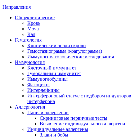
Направления
Общеклинические
Кровь
Моча
Кал
Гематология
Клинический анализ крови
Гемостазиограмма (коагулограмма)
Иммуногематологические исследования
Иммунология
Клеточный иммунитет
Гуморальный иммунитет
Иммуноглобулины
Фагоцитоз
Интерлейкины
Интерфероновый статус с подбором индукторов
интерферона
Аллергология
Панели аллергенов
Скриниговые первичные тесты
Выявление индивидуального аллергена
Индивидуальные аллергены
Злаки и бобы