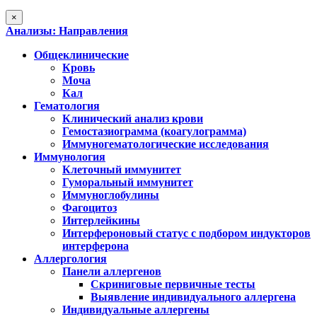
×
Анализы: Направления
Общеклинические
Кровь
Моча
Кал
Гематология
Клинический анализ крови
Гемостазиограмма (коагулограмма)
Иммуногематологические исследования
Иммунология
Клеточный иммунитет
Гуморальный иммунитет
Иммуноглобулины
Фагоцитоз
Интерлейкины
Интерфероновый статус с подбором индукторов
интерферона
Аллергология
Панели аллергенов
Скриниговые первичные тесты
Выявление индивидуального аллергена
Индивидуальные аллергены