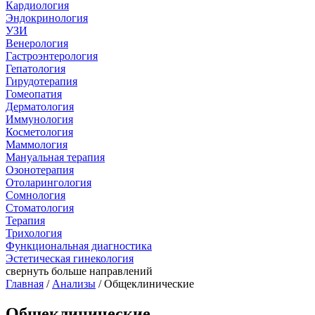
Кардиология
Эндокринология
УЗИ
Венерология
Гастроэнтерология
Гепатология
Гирудотерапия
Гомеопатия
Дерматология
Иммунология
Косметология
Маммология
Мануальная терапия
Озонотерапия
Отоларингология
Сомнология
Стоматология
Терапия
Трихология
Функциональная диагностика
Эстетическая гинекология
свернуть
больше направлений
Главная
/
Анализы
/ Общеклинические
Общеклинические