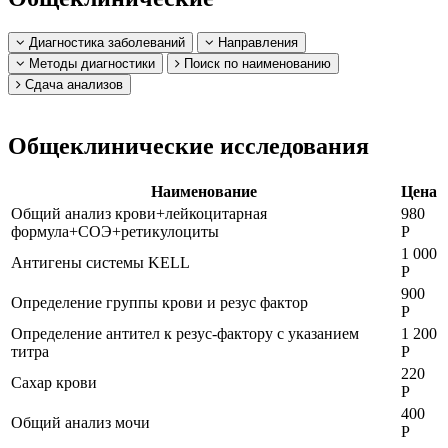
Диагностика заболеваний
Направления
Методы диагностики
Поиск по наименованию
Сдача анализов
Общеклинические исследования
Наименование
Цена
Общий анализ крови+лейкоцитарная
980
формула+СОЭ+ретикулоциты
Р
1 000
Антигены системы KELL
Р
900
Определение группы крови и резус фактор
Р
Определение антител к резус-фактору с указанием
1 200
титра
Р
220
Сахар крови
Р
400
Общий анализ мочи
Р