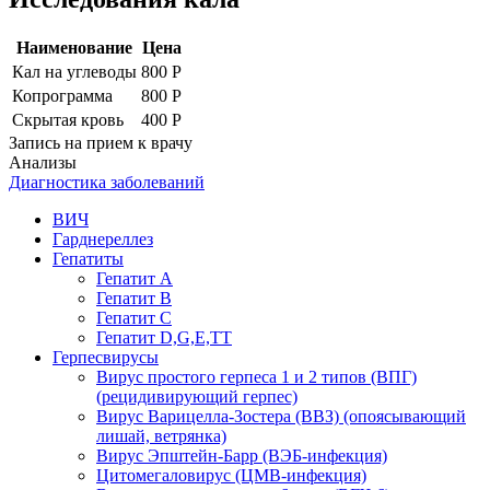
Наименование
Цена
Кал на углеводы
800 Р
Копрограмма
800 Р
Скрытая кровь
400 Р
Запись на прием к врачу
Анализы
Диагностика заболеваний
ВИЧ
Гарднереллез
Гепатиты
Гепатит А
Гепатит В
Гепатит С
Гепатит D,G,Е,ТТ
Герпесвирусы
Вирус простого герпеса 1 и 2 типов (ВПГ)
(рецидивирующий герпес)
Вирус Варицелла-Зостера (ВВЗ) (опоясывающий
лишай, ветрянка)
Вирус Эпштейн-Барр (ВЭБ-инфекция)
Цитомегаловирус (ЦМВ-инфекция)