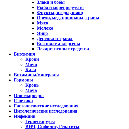
Злаки и бобы
Рыба и морепродукты
Фрукты, ягоды, овощ
Орехи, мед, приправы, травы
Мясо
Молоко
Яйцо
Деревья и травы
Бытовые аллергены
Лекарственные средства
Биохимия
Крови
Мочи
Кала
Витамины/минералы
Гормоны
Кровь
Моча
Онкомаркеры
Генетика
Гистологические исследования
Цитологические исследования
Инфекции
Герпесвирусы
ВИЧ, Сифилис, Гепатиты