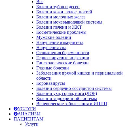
Все
Болезни зубов и десен
Болезни кожи, волос, ногтей
Болезни молочных желез
Болезни мочевыводящей системы
Болезни печени и ЖКТ
Косметические проблемы
Мужские болезни
Нарушение иммунитета
Нарушения сна
Осложнения беременности
Герпесвирусные инфекции
Гинекологические болезни
Глазные болезни
Заболевания прямой кишки и перианальной
области
Коронавирусы
Болезни сердечно-сосудистой системы
Болезни уха, горла, носа (ЛОР)
Болезни эндокринной системы
Венерические заболевания и ИППП
УСЛУГИ
АНАЛИЗЫ
ПАЦИЕНТАМ
Услуги