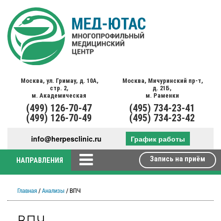
Москва,
ул. Гримау,
д. 10А,
Москва,
Мичуринский пр-т,
стр. 2,
д. 21Б,
м. Академическая
м. Раменки
(499)
126-70-47
(495)
734-23-41
(499)
126-70-49
(495)
734-23-42
info@herpesclinic.ru
График работы
Запись на приём
НАПРАВЛЕНИЯ
Главная
/
Анализы
/ ВПЧ