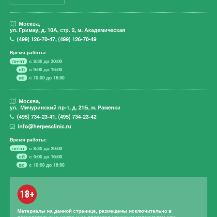
Москва,
ул. Гримау,
д. 10А, стр. 2, м. Академическая
(499)
126-70-47
,
(499)
126-70-49
Время работы:
пн-пт
с 8:30 до 20:00
сб
с 9:00 до 16:00
вс
с 10:00 до 16:00
Москва,
ул. Мичуринский пр-т,
д. 21Б, м. Раменки
(495)
734-23-41
,
(495)
734-23-42
info@herpesclinic.ru
Время работы:
пн-пт
с 8:30 до 20:00
сб
с 9:00 до 16:00
вс
с 10:00 до 16:00
18+
Материалы на данной странице, размещены исключительно в
познавательных целях и не является научным материалом или