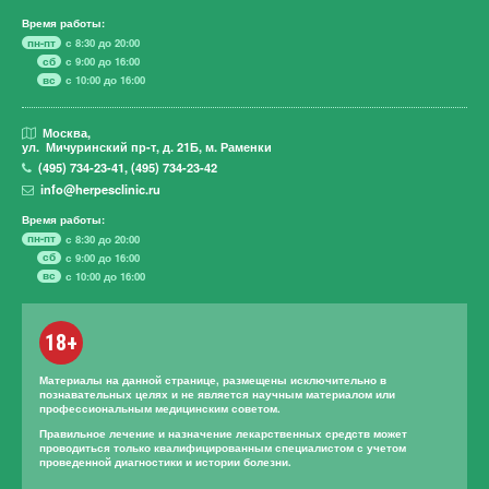
Время работы:
пн-пт
с 8:30 до 20:00
сб
с 9:00 до 16:00
вс
с 10:00 до 16:00
Москва,
ул. Мичуринский пр-т,
д. 21Б, м. Раменки
(495)
734-23-41
,
(495)
734-23-42
info@herpesclinic.ru
Время работы:
пн-пт
с 8:30 до 20:00
сб
с 9:00 до 16:00
вс
с 10:00 до 16:00
18+
Материалы на данной странице, размещены исключительно в
познавательных целях и не является научным материалом или
профессиональным медицинским советом.
Правильное лечение и назначение лекарственных средств может
проводиться только квалифицированным специалистом с учетом
проведенной диагностики и истории болезни.