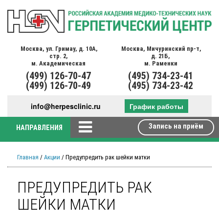
Москва,
ул. Гримау,
д. 10А,
Москва,
Мичуринский пр-т,
стр. 2,
д. 21Б,
м. Академическая
м. Раменки
(499)
126-70-47
(495)
734-23-41
(499)
126-70-49
(495)
734-23-42
info@herpesclinic.ru
График работы
Запись на приём
НАПРАВЛЕНИЯ
Главная
/
Акции
/ Предупредить рак шейки матки
ПРЕДУПРЕДИТЬ РАК
ШЕЙКИ МАТКИ