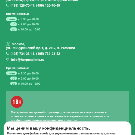
(499)
126-70-47
,
(499)
126-70-49
Время работы:
пн-пт
с 8:30 до 20:00
сб
с 9:00 до 16:00
вс
с 10:00 до 16:00
Москва,
ул. Мичуринский пр-т,
д. 21Б, м. Раменки
(495)
734-23-41
,
(495)
734-23-42
info@herpesclinic.ru
Время работы:
пн-пт
с 8:30 до 20:00
сб
с 9:00 до 16:00
вс
с 10:00 до 16:00
18+
Материалы на данной странице, размещены исключительно в
познавательных целях и не является научным материалом или
профессиональным медицинским советом.
Правильное лечение и назначение лекарственных средств может
Мы ценим вашу конфиденциальность.
проводиться только квалифицированным специалистом с учетом
Мы используем файлы cookie для улучшения вашего опыта просмотра, показа
проведенной диагностики и истории болезни.