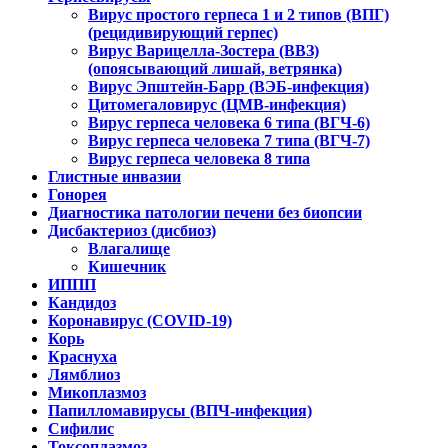
Вирус простого герпеса 1 и 2 типов (ВПГ)
(рецидивирующий герпес)
Вирус Варицелла-Зостера (ВВЗ)
(опоясывающий лишай, ветрянка)
Вирус Эпштейн-Барр (ВЭБ-инфекция)
Цитомегаловирус (ЦМВ-инфекция)
Вирус герпеса человека 6 типа (ВГЧ-6)
Вирус герпеса человека 7 типа (ВГЧ-7)
Вирус герпеса человека 8 типа
Глистные инвазии
Гонорея
Диагностика патологии печени без биопсии
Дисбактериоз (дисбиоз)
Влагалище
Кишечник
ИППП
Кандидоз
Коронавирус (COVID-19)
Корь
Краснуха
Лямблиоз
Микоплазмоз
Папилломавирусы (ВПЧ-инфекция)
Сифилис
Токсоплазмоз