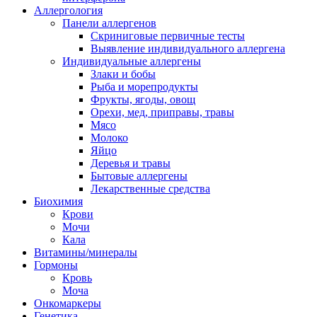
Аллергология
Панели аллергенов
Скриниговые первичные тесты
Выявление индивидуального аллергена
Индивидуальные аллергены
Злаки и бобы
Рыба и морепродукты
Фрукты, ягоды, овощ
Орехи, мед, приправы, травы
Мясо
Молоко
Яйцо
Деревья и травы
Бытовые аллергены
Лекарственные средства
Биохимия
Крови
Мочи
Кала
Витамины/минералы
Гормоны
Кровь
Моча
Онкомаркеры
Генетика