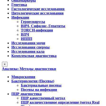
Онкомаркеры
Генетика
Гистологические исследования
Цитологические исследования
Инфекции
Герпесвирусы
ВИЧ, Сифилис, Гепатиты
TORCH-инфекции
ВПЧ
ИППП
Исследования мочи
Исследования спермы
Исследования кала
Комплексная диагностика
×
Анализы: Методы диагностики
Микроскопия
Бактериология (Посевы)
Бактериальные посевы
Посевы на инфекции
ПЦР диагностика
ПЦР качественный метод
ПЦР количественное определение (метод Real