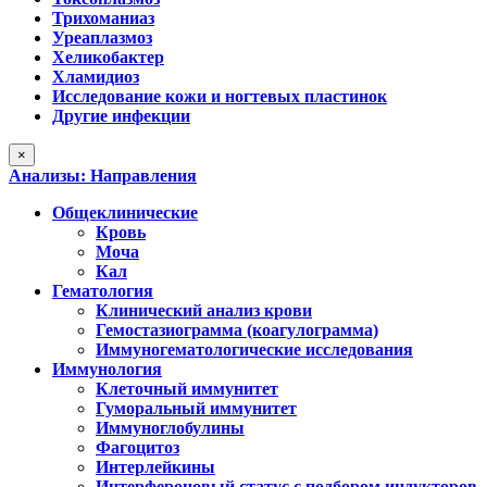
Трихоманиаз
Уреаплазмоз
Хеликобактер
Хламидиоз
Исследование кожи и ногтевых пластинок
Другие инфекции
×
Анализы: Направления
Общеклинические
Кровь
Моча
Кал
Гематология
Клинический анализ крови
Гемостазиограмма (коагулограмма)
Иммуногематологические исследования
Иммунология
Клеточный иммунитет
Гуморальный иммунитет
Иммуноглобулины
Фагоцитоз
Интерлейкины
Интерфероновый статус с подбором индукторов