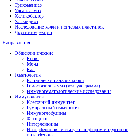
Трихоманиаз
Уреаплазмоз
Хеликобактер
Хламидиоз
Исследование кожи и ногтевых пластинок
Другие инфекции
Направления
Общеклинические
Кровь
Моча
Кал
Гематология
Клинический анализ крови
Гемостазиограмма (коагулограмма)
Иммуногематологические исследования
Иммунология
Клеточный иммунитет
Гуморальный иммунитет
Иммуноглобулины
Фагоцитоз
Интерлейкины
Интерфероновый статус с подбором индукторов
интерферона