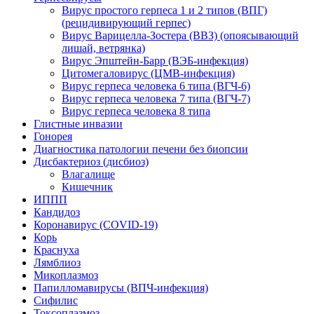
Вирус простого герпеса 1 и 2 типов (ВПГ)
(рецидивирующий герпес)
Вирус Варицелла-Зостера (ВВЗ) (опоясывающий
лишай, ветрянка)
Вирус Эпштейн-Барр (ВЭБ-инфекция)
Цитомегаловирус (ЦМВ-инфекция)
Вирус герпеса человека 6 типа (ВГЧ-6)
Вирус герпеса человека 7 типа (ВГЧ-7)
Вирус герпеса человека 8 типа
Глистные инвазии
Гонорея
Диагностика патологии печени без биопсии
Дисбактериоз (дисбиоз)
Влагалище
Кишечник
ИППП
Кандидоз
Коронавирус (COVID-19)
Корь
Краснуха
Лямблиоз
Микоплазмоз
Папилломавирусы (ВПЧ-инфекция)
Сифилис
Токсоплазмоз