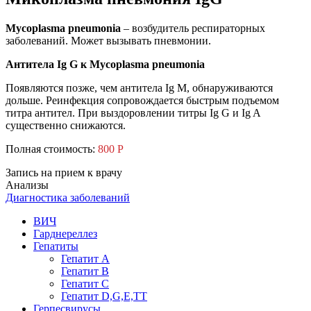
Мycoplasma pneumonia
– возбудитель респираторных
заболеваний. Может вызывать пневмонии.
Антитела Ig G к Mycoplasma pneumonia
Появляются позже, чем антитела Ig M, обнаруживаются
дольше. Реинфекция сопровождается быстрым подъемом
титра антител. При выздоровлении титры Ig G и Ig A
существенно снижаются.
Полная стоимость:
800 Р
Запись на прием к врачу
Анализы
Диагностика заболеваний
ВИЧ
Гарднереллез
Гепатиты
Гепатит А
Гепатит В
Гепатит С
Гепатит D,G,Е,ТТ
Герпесвирусы