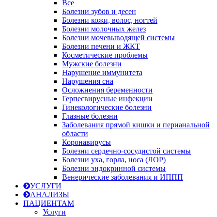
Все
Болезни зубов и десен
Болезни кожи, волос, ногтей
Болезни молочных желез
Болезни мочевыводящей системы
Болезни печени и ЖКТ
Косметические проблемы
Мужские болезни
Нарушение иммунитета
Нарушения сна
Осложнения беременности
Герпесвирусные инфекции
Гинекологические болезни
Глазные болезни
Заболевания прямой кишки и перианальной
области
Коронавирусы
Болезни сердечно-сосудистой системы
Болезни уха, горла, носа (ЛОР)
Болезни эндокринной системы
Венерические заболевания и ИППП
УСЛУГИ
АНАЛИЗЫ
ПАЦИЕНТАМ
Услуги