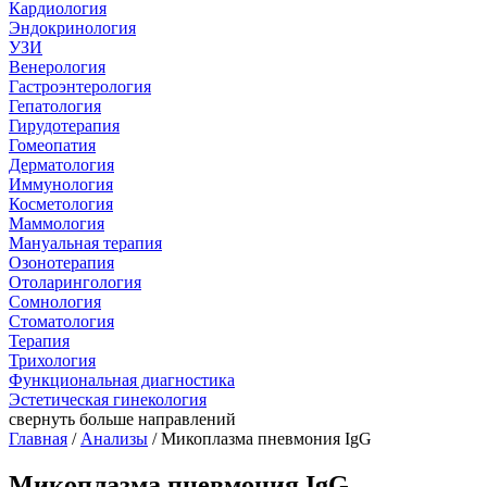
Кардиология
Эндокринология
УЗИ
Венерология
Гастроэнтерология
Гепатология
Гирудотерапия
Гомеопатия
Дерматология
Иммунология
Косметология
Маммология
Мануальная терапия
Озонотерапия
Отоларингология
Сомнология
Стоматология
Терапия
Трихология
Функциональная диагностика
Эстетическая гинекология
свернуть
больше направлений
Главная
/
Анализы
/ Микоплазма пневмония IgG
Микоплазма пневмония IgG