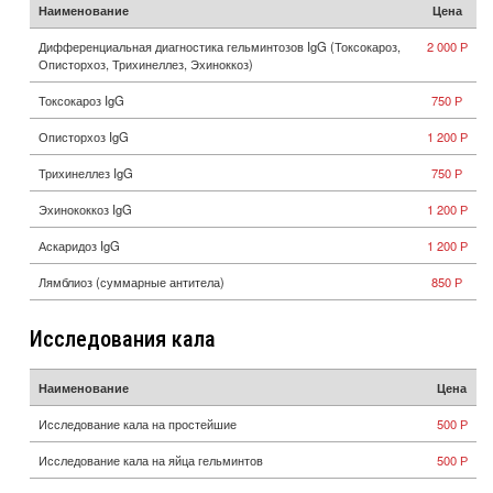
Наименование
Цена
Дифференциальная диагностика гельминтозов IgG (Токсокароз,
2 000 Р
Описторхоз, Трихинеллез, Эхиноккоз)
Токсокароз IgG
750 Р
Описторхоз IgG
1 200 Р
Трихинеллез IgG
750 Р
Эхинококкоз IgG
1 200 Р
Аскаридоз IgG
1 200 Р
Лямблиоз (суммарные антитела)
850 Р
Исследования кала
Наименование
Цена
Исследование кала на простейшие
500 Р
Исследование кала на яйца гельминтов
500 Р