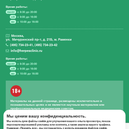
Время работы:
пн-пт
с 8:30 до 20:00
сб
с 9:00 до 16:00
вс
с 10:00 до 16:00
Москва,
ул. Мичуринский пр-т,
д. 21Б, м. Раменки
(495)
734-23-41
,
(495)
734-23-42
info@herpesclinic.ru
Время работы:
пн-пт
с 8:30 до 20:00
сб
с 9:00 до 16:00
вс
с 10:00 до 16:00
18+
Материалы на данной странице, размещены исключительно в
познавательных целях и не является научным материалом или
профессиональным медицинским советом.
Правильное лечение и назначение лекарственных средств может
Мы ценим вашу конфиденциальность.
проводиться только квалифицированным специалистом с учетом
Мы используем файлы cookie для улучшения вашего опыта просмотра, показа
проведенной диагностики и истории болезни.
персонализированной рекламы или контента, а также анализа нашего трафика.
Нажимая «Принять все», вы соглашаетесь с использованием файлов cookie.