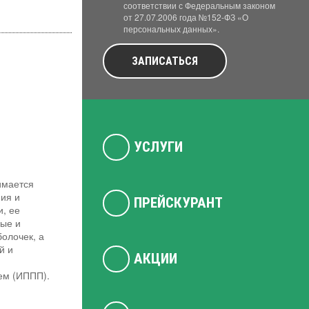
соответствии с Федеральным законом
от 27.07.2006 года №152-ФЗ «О
персональных данных».
ЗАПИСАТЬСЯ
УСЛУГИ
имается
ия и
ПРЕЙСКУРАНТ
, ее
ные и
болочек, а
й и
АКЦИИ
ем (ИППП).