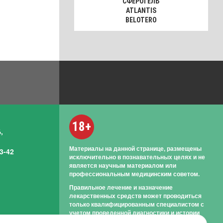
СФЕРОГЕЛЬ
ATLANTIS
BELOTERO
18+
,
Материалы на данной странице, размещены
3-42
исключительно в познавательных целях и не
является научным материалом или
профессиональным медицинским советом.
Правильное лечение и назначение
лекарственных средств может проводиться
только квалифицированным специалистом с
учетом проведенной диагностики и истории
болезни.