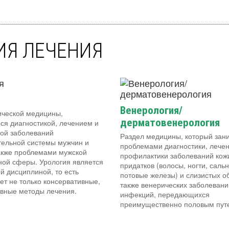
ИЯ ЛЕЧЕНИЯ
Венерология/
ической медицины,
дерматовенерология
я диагностикой, лечением и
ой заболеваний
Раздел медицины, который зан
ельной системы мужчин и
проблемами диагностики, лечен
акже проблемами мужской
профилактики заболеваний кожи
ной сферы. Урология является
придатков (волосы, ногти, саль
й дисциплиной, то есть
потовые железы) и слизистых о
ет не только консервативные,
также венерических заболевани
ивные методы лечения.
инфекций, передающихся
преимущественно половым пут