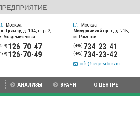
ПРЕДПРИЯТИЕ
Москва,
Москва,
ул. Гримау,
д. 10А, стр. 2,
Мичуринский пр-т,
д. 21Б,
м. Академическая
м. Раменки
126-70-47
734-23-41
(499)
(495)
126-70-49
734-23-42
(499)
(495)
info@herpesclinic.ru
АНАЛИЗЫ
ВРАЧИ
О ЦЕНТРЕ