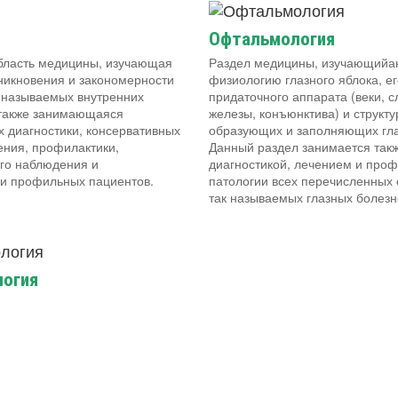
Офтальмология
ласть медицины, изучающая
Раздел медицины, изучающийа
никновения и закономерности
физиологию глазного яблока, ег
к называемых внутренних
придаточного аппарата (веки, 
 также занимающаяся
железы, конъюнктива) и структу
х диагностики, консервативных
образующих и заполняющих гла
ения, профилактики,
Данный раздел занимается так
го наблюдения и
диагностикой, лечением и проф
и профильных пациентов.
патологии всех перечисленных 
так называемых глазных болезн
огия