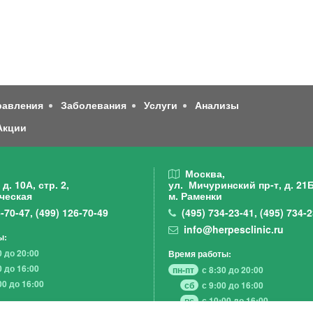
равления
Заболевания
Услуги
Анализы
Акции
,
Москва,
д. 10А, стр. 2,
ул. Мичуринский пр-т,
д. 21Б
ческая
м. Раменки
-70-47
,
(499)
126-70-49
(495)
734-23-41
,
(495)
734-2
info@herpesclinic.ru
ы:
0 до 20:00
Время работы:
0 до 16:00
пн-пт
с 8:30 до 20:00
00 до 16:00
сб
с 9:00 до 16:00
вс
с 10:00 до 16:00