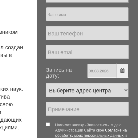
мником
ыл создан
квы в
Запись на
дату:
й
ких наук.
тива
 свою
и
радающих
Нажимая кнопку «Записаться», я даю
кциями.
Администрации Сайта своё
Согласие на
обработку моих персональных данных
, в