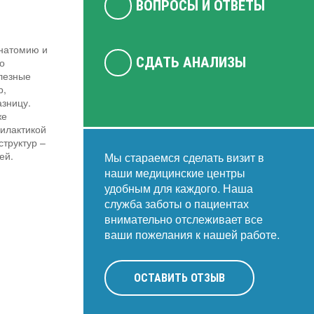
ВОПРОСЫ И ОТВЕТЫ
натомию и
СДАТЬ АНАЛИЗЫ
о
слезные
р,
зницу.
же
илактикой
структур –
ей.
Мы стараемся сделать визит в
наши медицинские центры
удобным для каждого. Наша
служба заботы о пациентах
внимательно отслеживает все
ваши пожелания к нашей работе.
ОСТАВИТЬ ОТЗЫВ