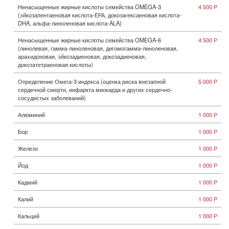
Ненасыщенные жирные кислоты семейства OMEGA-3
4 500 Р
(эйкозапентаеновая кислота-ЕРА, докозагексаеновая кислота-
DHA, альфа-линоленовая кислота-ALA)
Ненасыщенные жирные кислоты семейства OMEGA-6
4 500 Р
(линолевая, гамма-линоленовая, дигомогамма-линоленовая,
арахидоновая, эйкозадиеновая, докозадиеновая,
докозатетраеновая кислоты)
Определение Омега-3 индекса (оценка риска внезапной
5 000 Р
сердечной смерти, инфаркта миокарда и других сердечно-
сосудистых заболеваний)
Алюминий
1 000 Р
Бор
1 000 Р
Железо
1 000 Р
Йод
1 000 Р
Кадмий
1 000 Р
Калий
1 000 Р
Кальций
1 000 Р