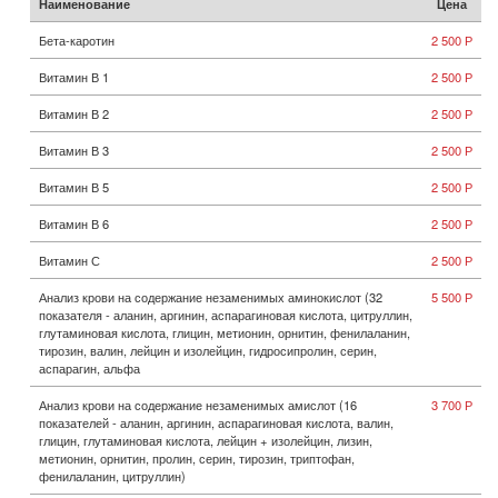
Наименование
Цена
Бета-каротин
2 500 Р
Витамин В 1
2 500 Р
Витамин В 2
2 500 Р
Витамин В 3
2 500 Р
Витамин В 5
2 500 Р
Витамин В 6
2 500 Р
Витамин С
2 500 Р
Анализ крови на содержание незаменимых аминокислот (32
5 500 Р
показателя - аланин, аргинин, аспарагиновая кислота, цитруллин,
глутаминовая кислота, глицин, метионин, орнитин, фенилаланин,
тирозин, валин, лейцин и изолейцин, гидросипролин, серин,
аспарагин, альфа
Анализ крови на содержание незаменимых амислот (16
3 700 Р
показателей - аланин, аргинин, аспарагиновая кислота, валин,
глицин, глутаминовая кислота, лейцин + изолейцин, лизин,
метионин, орнитин, пролин, серин, тирозин, триптофан,
фенилаланин, цитруллин)