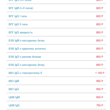
ВПГ IgM (I+II типов)
820 Р
ВПГ IgG I типа
820 Р
ВПГ IgG II типа
820 Р
ВПГ IgG авидность
850 Р
ВЭБ IgM к капсидному белку
850 Р
ВЭБ IgG к ядерному антигену
850 Р
ВЭБ IgG к ранним белкам
850 Р
ВЭБ IgG к капсидному белку
850 Р
ВВЗ IgG к гликопротеину Е
1 100 Р
ВВЗ IgM
950 Р
ВВЗ IgG
950 Р
ЦМВ IgM
900 Р
ЦМВ IgG
750 Р