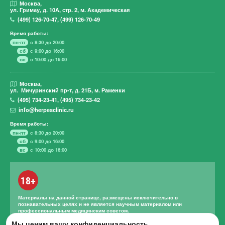
Москва,
ул. Гримау,
д. 10А, стр. 2, м. Академическая
(499)
126-70-47
,
(499)
126-70-49
Время работы:
пн-пт
с 8:30 до 20:00
сб
с 9:00 до 16:00
вс
с 10:00 до 16:00
Москва,
ул. Мичуринский пр-т,
д. 21Б, м. Раменки
(495)
734-23-41
,
(495)
734-23-42
info@herpesclinic.ru
Время работы:
пн-пт
с 8:30 до 20:00
сб
с 9:00 до 16:00
вс
с 10:00 до 16:00
18+
Материалы на данной странице, размещены исключительно в
познавательных целях и не является научным материалом или
профессиональным медицинским советом.
Правильное лечение и назначение лекарственных средств может
Мы ценим вашу конфиденциальность.