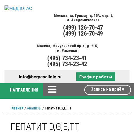
Москва,
ул. Гримау,
д. 10А, стр. 2,
м. Академическая
(499)
126-70-47
(499)
126-70-49
Москва,
Мичуринский пр-т,
д. 21Б,
м. Раменки
(495)
734-23-41
(495)
734-23-42
info@herpesclinic.ru
График работы
Запись на приём
НАПРАВЛЕНИЯ
Главная
/
Анализы
/ Гепатит D,G,Е,ТТ
ГЕПАТИТ D,G,Е,ТТ