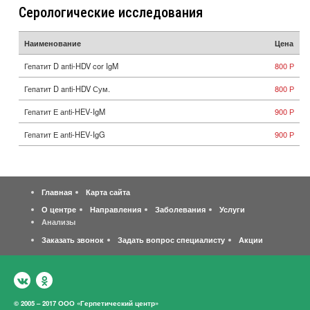
Серологические исследования
Наименование
Цена
Гепатит D anti-HDV cor IgM
800 Р
Гепатит D anti-HDV Сум.
800 Р
Гепатит Е аnti-HEV-IgM
900 Р
Гепатит Е аnti-HEV-IgG
900 Р
Главная
Карта сайта
О центре
Направления
Заболевания
Услуги
Анализы
Заказать звонок
Задать вопрос специалисту
Акции
© 2005 – 2017 ООО «Герпетический центр»