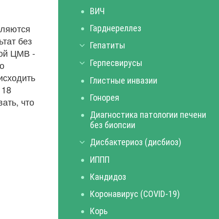
ВИЧ
вляются
Гарднереллез
тат без
Гепатиты
ой ЦМВ -
Герпесвирусы
о
исходить
Глистные инвазии
 18
Гонорея
ать, что
Диагностика патологии печени
без биопсии
Дисбактериоз (дисбиоз)
ИППП
Кандидоз
Коронавирус (COVID-19)
Корь