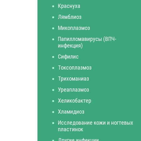
Краснуха
Лямблиоз
Микоплазмоз
Папилломавирусы (ВПЧ-
инфекция)
Сифилис
Токсоплазмоз
Трихоманиаз
Уреаплазмоз
Хеликобактер
Хламидиоз
Исследование кожи и ногтевых
пластинок
Другие инфекции