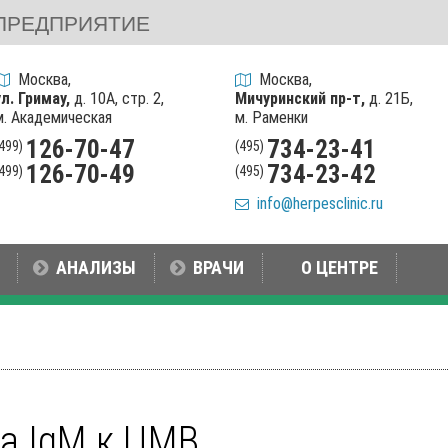
ПРЕДПРИЯТИЕ
Москва,
Москва,
ул. Гримау,
д. 10А, стр. 2,
Мичуринский пр-т,
д. 21Б,
м. Академическая
м. Раменки
126-70-47
734-23-41
(499)
(495)
126-70-49
734-23-42
(499)
(495)
info@herpesclinic.ru
АНАЛИЗЫ
ВРАЧИ
О ЦЕНТРЕ
ла IgM к ЦМВ