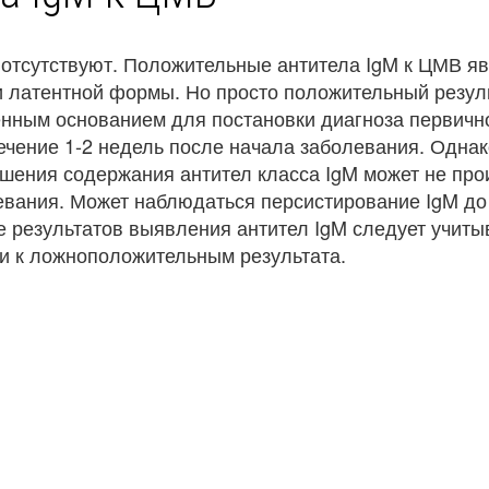
 отсутствуют. Положительные антитела IgM к ЦМВ я
 латентной формы. Но просто положительный резуль
енным основанием для постановки диагноза первичн
ечение 1-2 недель после начала заболевания. Однак
вышения содержания антител класса IgM может не про
евания. Может наблюдаться персистирование IgM до
 результатов выявления антител IgM следует учитыв
и к ложноположительным результата.