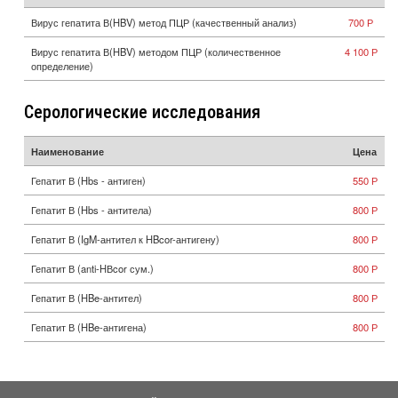
Вирус гепатита В(HBV) метод ПЦР (качественный анализ)
700 Р
Вирус гепатита В(HBV) методом ПЦР (количественное
4 100 Р
определение)
Серологические исследования
Наименование
Цена
Гепатит В (Hbs - антиген)
550 Р
Гепатит В (Hbs - антитела)
800 Р
Гепатит В (IgM-антител к HBcor-антигену)
800 Р
Гепатит В (anti-HВcor сум.)
800 Р
Гепатит В (HBe-антител)
800 Р
Гепатит В (HBe-антигена)
800 Р