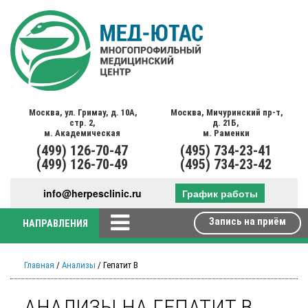
Москва,
ул. Гримау,
д. 10А,
Москва,
Мичуринский пр-т,
стр. 2,
д. 21Б,
м. Академическая
м. Раменки
(499)
126-70-47
(495)
734-23-41
(499)
126-70-49
(495)
734-23-42
info@herpesclinic.ru
График работы
Запись на приём
НАПРАВЛЕНИЯ
Главная
/
Анализы
/ Гепатит В
АНАЛИЗЫ НА ГЕПАТИТ В