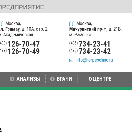
ПРЕДПРИЯТИЕ
Москва,
Москва,
ул. Гримау,
д. 10А, стр. 2,
Мичуринский пр-т,
д. 21Б,
м. Академическая
м. Раменки
126-70-47
734-23-41
(499)
(495)
126-70-49
734-23-42
(499)
(495)
info@herpesclinic.ru
АНАЛИЗЫ
ВРАЧИ
О ЦЕНТРЕ
A