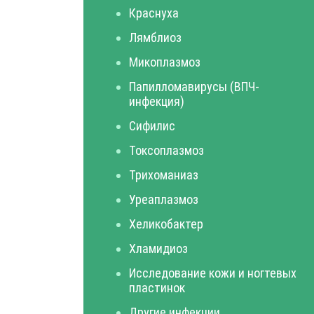
Краснуха
Лямблиоз
Микоплазмоз
Папилломавирусы (ВПЧ-
инфекция)
Сифилис
Токсоплазмоз
Трихоманиаз
Уреаплазмоз
Хеликобактер
Хламидиоз
Исследование кожи и ногтевых
пластинок
Другие инфекции