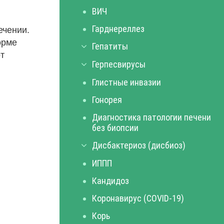
ВИЧ
ечении.
Гарднереллез
орме
Гепатиты
т
Герпесвирусы
Глистные инвазии
Гонорея
Диагностика патологии печени
без биопсии
Дисбактериоз (дисбиоз)
ИППП
Кандидоз
Коронавирус (COVID-19)
Корь