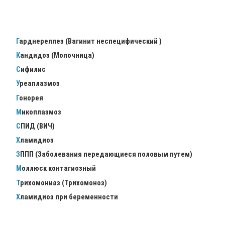
Гарднереллез (Вагинит неспецифический )
Кандидоз (Молочница)
Сифилис
Уреаплазмоз
Гонорея
Микоплазмоз
СПИД (ВИЧ)
Хламидиоз
ЗППП (Заболевания передающиеся половым путем)
Моллюск контагиозный
Трихомониаз (Трихомоноз)
Хламидиоз при беременности