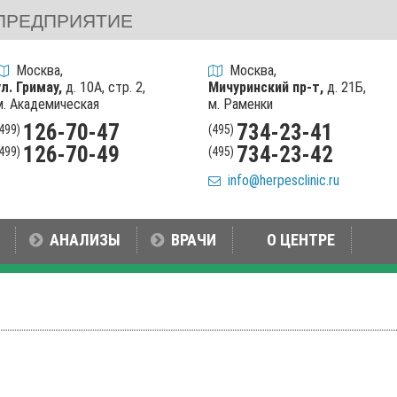
ПРЕДПРИЯТИЕ
Москва,
Москва,
ул. Гримау,
д. 10А, стр. 2,
Мичуринский пр-т,
д. 21Б,
м. Академическая
м. Раменки
126-70-47
734-23-41
(499)
(495)
126-70-49
734-23-42
(499)
(495)
info@herpesclinic.ru
АНАЛИЗЫ
ВРАЧИ
О ЦЕНТРЕ