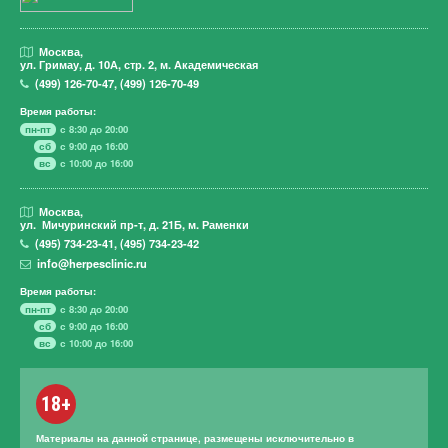
Москва,
ул. Гримау,
д. 10А, стр. 2, м. Академическая
(499)
126-70-47
,
(499)
126-70-49
Время работы:
пн-пт
с 8:30 до 20:00
сб
с 9:00 до 16:00
вс
с 10:00 до 16:00
Москва,
ул. Мичуринский пр-т,
д. 21Б, м. Раменки
(495)
734-23-41
,
(495)
734-23-42
info@herpesclinic.ru
Время работы:
пн-пт
с 8:30 до 20:00
сб
с 9:00 до 16:00
вс
с 10:00 до 16:00
18+
Материалы на данной странице, размещены исключительно в