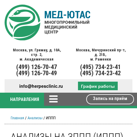
Москва,
ул. Гримау,
д. 10А,
Москва,
Мичуринский пр-т,
стр. 2,
д. 21Б,
м. Академическая
м. Раменки
(499)
126-70-47
(495)
734-23-41
(499)
126-70-49
(495)
734-23-42
info@herpesclinic.ru
График работы
Запись на приём
НАПРАВЛЕНИЯ
Главная
/
Анализы
/ ИППП
АНАЛИЗЫ НА ЗППП (ИППП)