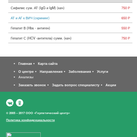
Сифилис сум. АТ (IgG и IgM) (кач)
750 Р
АТ и АГ к ВИЧ (скрининг)
650 Р
Гепатит В (Hbs - антиген)
550 Р
Гепатит С (HCV -антитела) сумм. (кач)
750 Р
Главная
Карта сайта
О центре
Направления
Заболевания
Услуги
Анализы
Заказать звонок
Задать вопрос специалисту
Акции
© 2005 – 2017 ООО «Герпетический центр»
Политика конфиденциальности