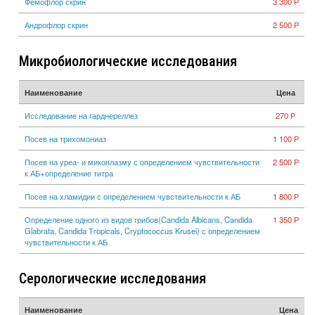
Фемофлор скрин
3 300 Р
Андрофлор скрин
2 500 Р
Микробиологические исследования
Наименование
Цена
Исследование на гарднереллез
270 Р
Посев на трихомониаз
1 100 Р
Посев на уреа- и микоплазму с определением чувствительности
2 500 Р
к АБ+определение титра
Посев на хламидии с определением чувствительности к АБ
1 800 Р
Определение одного из видов грибов(Candida Albicans, Candida
1 350 Р
Glabrata, Candida Тropicals, Cryptococcus Krusei) с определением
чувствительности к АБ
Серологические исследования
Наименование
Цена