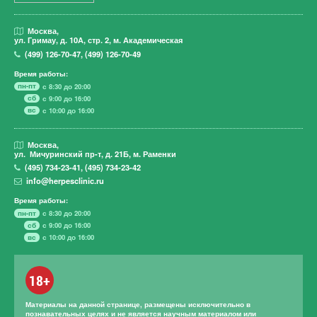
Москва,
ул. Гримау,
д. 10А, стр. 2, м. Академическая
(499)
126-70-47
,
(499)
126-70-49
Время работы:
пн-пт
с 8:30 до 20:00
сб
с 9:00 до 16:00
вс
с 10:00 до 16:00
Москва,
ул. Мичуринский пр-т,
д. 21Б, м. Раменки
(495)
734-23-41
,
(495)
734-23-42
info@herpesclinic.ru
Время работы:
пн-пт
с 8:30 до 20:00
сб
с 9:00 до 16:00
вс
с 10:00 до 16:00
18+
Материалы на данной странице, размещены исключительно в
познавательных целях и не является научным материалом или