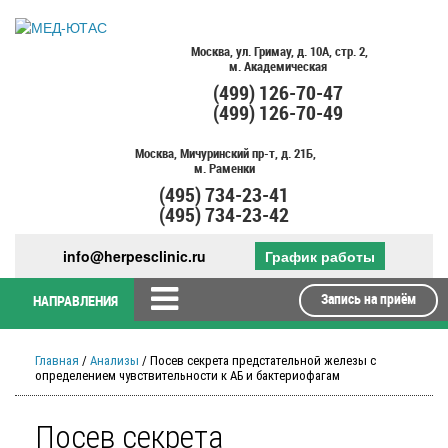
Москва,
ул. Гримау,
д. 10А, стр. 2,
м. Академическая
(499)
126-70-47
(499)
126-70-49
Москва,
Мичуринский пр-т,
д. 21Б,
м. Раменки
(495)
734-23-41
(495)
734-23-42
info@herpesclinic.ru
График работы
Запись на приём
НАПРАВЛЕНИЯ
Главная
/
Анализы
/ Посев секрета предстательной железы с
определением чувствительности к АБ и бактериофагам
Посев секрета