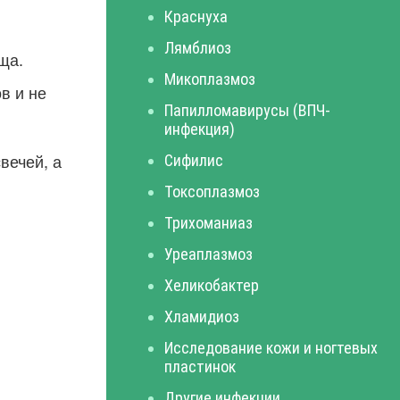
Краснуха
Лямблиоз
ща.
Микоплазмоз
в и не
Папилломавирусы (ВПЧ-
инфекция)
вечей, а
Сифилис
Токсоплазмоз
Трихоманиаз
Уреаплазмоз
Хеликобактер
Хламидиоз
Исследование кожи и ногтевых
пластинок
Другие инфекции