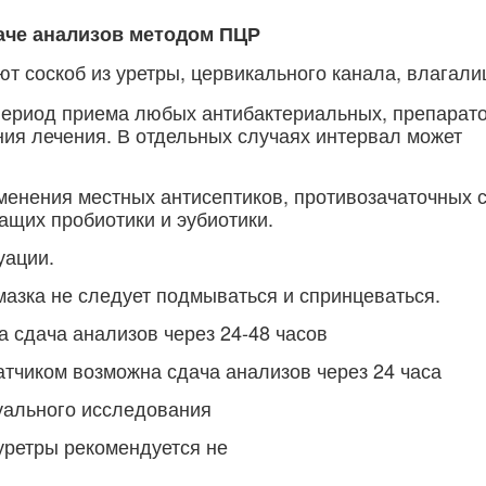
аче анализов методом ПЦР
ют соскоб из уретры, цервикального канала, влагали
период приема любых антибактериальных, препарато
ния лечения. В отдельных случаях интервал может
менения местных антисептиков, противозачаточных с
ащих пробиотики и эубиотики.
уации.
 мазка не следует подмываться и спринцеваться.
 сдача анализов через 24-48 часов
тчиком возможна сдача анализов через 24 часа
уального исследования
уретры рекомендуется не