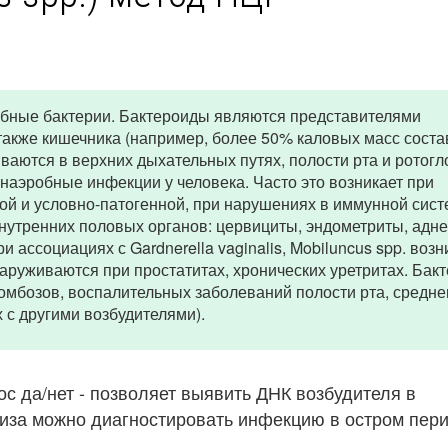
обные бактерии. Бактероиды являются представителями
акже кишечника (например, более 50% каловых масс сост
иваются в верхних дыхательных путях, полости рта и ротогл
аэробные инфекции у человека. Часто это возникает при
 и условно-патогенной, при нарушениях в иммунной сист
нутренних половых органов: цервициты, эндометриты, адне
 ассоциациях с Gardnerella vaginalis, Mobiluncus spp. возн
аруживаются при простатитах, хронических уретритах. Бак
омбозов, воспалительных заболеваний полости рта, среднег
 с другими возбудителями).
рос да/нет - позволяет выявить ДНК возбудителя в
за можно диагностировать инфекцию в остром пери