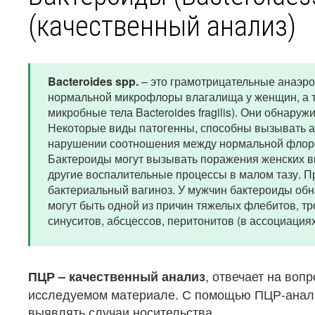
(качественный анализ)
Bacteroides spp.
– это грамотрицательные анаэр
нормальной микрофлоры влагалища у женщин, а т
микробные тела Bacteroides fragilis). Они обнаруж
Некоторые виды патогенны, способны вызывать ан
нарушении соотношения между нормальной флорой
Бактероиды могут вызывать поражения женских в
другие воспалительные процессы в малом тазу. При
бактериальный вагиноз. У мужчин бактероиды обн
могут быть одной из причин тяжелых флебитов, тр
синуситов, абсцессов, перитонитов (в ассоциациях
, отвечает на воп
ПЦР – качественный анализ
исследуемом материале. С помощью ПЦР-анали
выявлять случаи носительства.