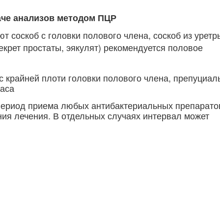
аче анализов методом ПЦР
т соскоб с головки полового члена, соскоб из уретры
екрет простаты, эякулят) рекомендуется половое
с крайней плоти головки полового члена, препуциал
часа
период приема любых антибактериальных препарато
ния лечения. В отдельных случаях интервал может