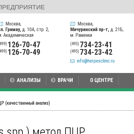
ПРЕДПРИЯТИЕ
Москва,
Москва,
ул. Гримау,
д. 10А, стр. 2,
Мичуринский пр-т,
д. 21Б,
м. Академическая
м. Раменки
126-70-47
734-23-41
(499)
(495)
126-70-49
734-23-42
(499)
(495)
info@herpesclinic.ru
АНАЛИЗЫ
ВРАЧИ
О ЦЕНТРЕ
ЦР (качественный анализ)
s spp.) метод ПЦР