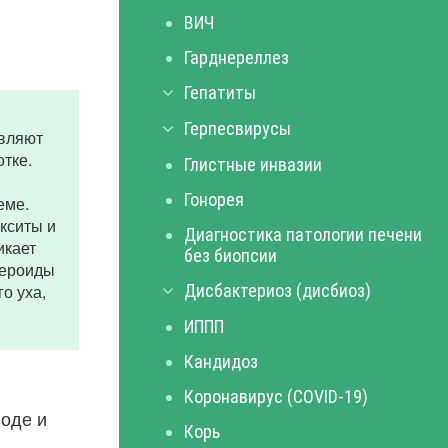
ВИЧ
Гарднереллез
Гепатиты
Герпесвирусы
авляют
отке.
Глистные инвазии
Гонорея
еме.
кситы и
Диагностика патологии печени
икает
без биопсии
тероиды
о уха,
Дисбактериоз (дисбиоз)
ИППП
Кандидоз
Коронавирус (COVID-19)
оде и
Корь