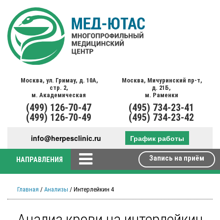
Москва,
ул. Гримау,
д. 10А,
Москва,
Мичуринский пр-т,
стр. 2,
д. 21Б,
м. Академическая
м. Раменки
(499)
126-70-47
(495)
734-23-41
(499)
126-70-49
(495)
734-23-42
info@herpesclinic.ru
График работы
Запись на приём
НАПРАВЛЕНИЯ
Главная
/
Анализы
/ Интерлейкин 4
Анализ крови на интерлейкин