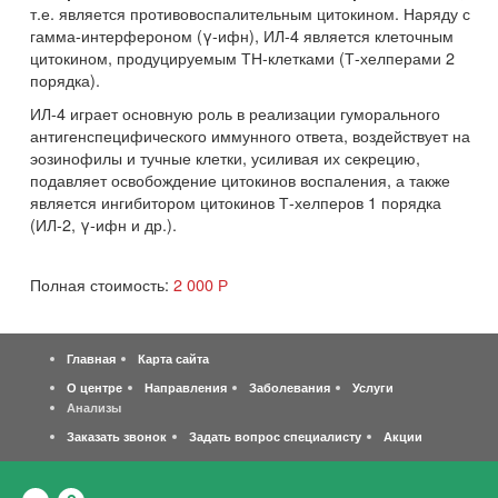
т.е. является противовоспалительным цитокином. Наряду с
гамма-интерфероном (γ-ифн), ИЛ-4 является клеточным
цитокином, продуцируемым ТН-клетками (Т-хелперами 2
порядка).
ИЛ-4 играет основную роль в реализации гуморального
антигенспецифического иммунного ответа, воздействует на
эозинофилы и тучные клетки, усиливая их секрецию,
подавляет освобождение цитокинов воспаления, а также
является ингибитором цитокинов Т-хелперов 1 порядка
(ИЛ-2, γ-ифн и др.).
Полная стоимость:
2 000 Р
Главная
Карта сайта
О центре
Направления
Заболевания
Услуги
Анализы
Заказать звонок
Задать вопрос специалисту
Акции