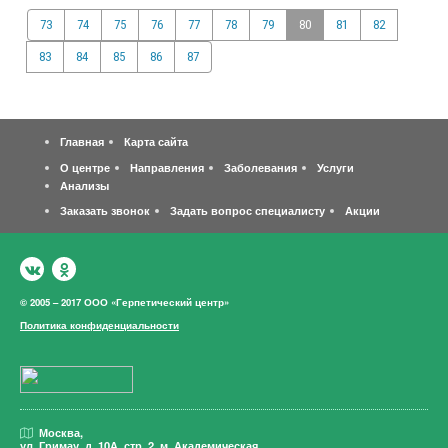
73
74
75
76
77
78
79
80
81
82
83
84
85
86
87
Главная
Карта сайта
О центре
Направления
Заболевания
Услуги
Анализы
Заказать звонок
Задать вопрос специалисту
Акции
© 2005 – 2017 ООО «Герпетический центр»
Политика конфиденциальности
Москва,
ул. Гримау,
д. 10А, стр. 2, м. Академическая