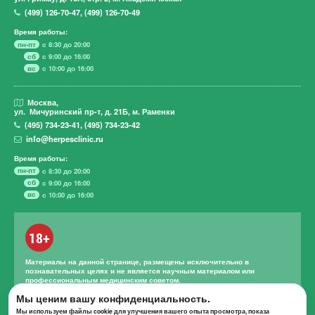
(499)
126-70-47
,
(499)
126-70-49
Время работы:
пн-пт
с 8:30 до 20:00
сб
с 9:00 до 16:00
вс
с 10:00 до 16:00
Москва,
ул. Мичуринский пр-т,
д. 21Б, м. Раменки
(495)
734-23-41
,
(495)
734-23-42
info@herpesclinic.ru
Время работы:
пн-пт
с 8:30 до 20:00
сб
с 9:00 до 16:00
вс
с 10:00 до 16:00
18+
Материалы на данной странице, размещены исключительно в
познавательных целях и не является научным материалом или
профессиональным медицинским советом.
Правильное лечение и назначение лекарственных средств может
Мы ценим вашу конфиденциальность.
проводиться только квалифицированным специалистом с учетом
Мы используем файлы cookie для улучшения вашего опыта просмотра, показа
проведенной диагностики и истории болезни.