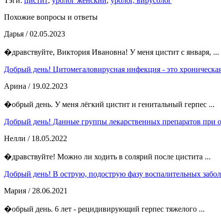
Тэги:
цистит
;
уролог женский
;
уролог, вирусолог
Похожие вопросы и ответы
Дарья
/ 02.05.2023
�дравствуйте, Виктория Ивановна! У меня цистит с января, ...
Добрый день! Цитомегаловирусная инфекция - это хроническая
Арина
/ 19.02.2023
�обрый день. У меня лёгкий цистит и генитальный герпес ...
Добрый день! Данные группы лекарственных препаратов при о
Нелли
/ 18.05.2022
�дравствуйте! Можно ли ходить в солярий после цистита ...
Добрый день! В острую, подострую фазу воспалительных забол
Мария
/ 28.06.2021
�обрый день. 6 лет - рецидивирующий герпес тяжелого ...