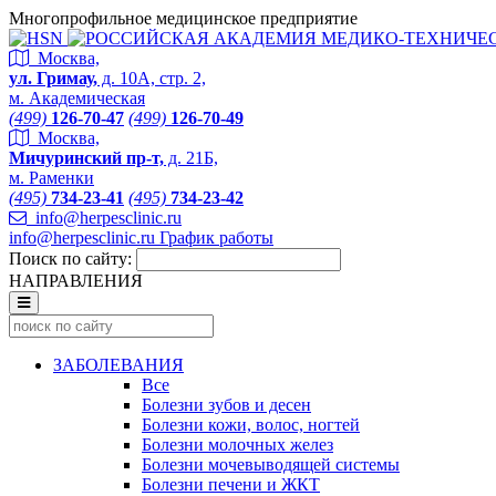
Многопрофильное медицинское предприятие
Москва,
ул. Гримау,
д. 10А, стр. 2,
м. Академическая
(499)
126-70-47
(499)
126-70-49
Москва,
Мичуринский пр-т,
д. 21Б,
м. Раменки
(495)
734-23-41
(495)
734-23-42
info@herpesclinic.ru
info@herpesclinic.ru
График работы
Поиск по сайту:
НАПРАВЛЕНИЯ
ЗАБОЛЕВАНИЯ
Все
Болезни зубов и десен
Болезни кожи, волос, ногтей
Болезни молочных желез
Болезни мочевыводящей системы
Болезни печени и ЖКТ