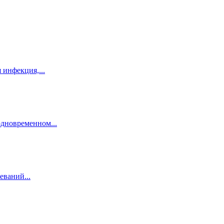
 инфекция,...
дновременном...
еваний...