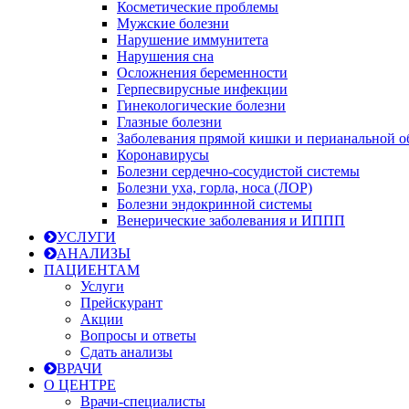
Косметические проблемы
Мужские болезни
Нарушение иммунитета
Нарушения сна
Осложнения беременности
Герпесвирусные инфекции
Гинекологические болезни
Глазные болезни
Заболевания прямой кишки и перианальной о
Коронавирусы
Болезни сердечно-сосудистой системы
Болезни уха, горла, носа (ЛОР)
Болезни эндокринной системы
Венерические заболевания и ИППП
УСЛУГИ
АНАЛИЗЫ
ПАЦИЕНТАМ
Услуги
Прейскурант
Акции
Вопросы и ответы
Сдать анализы
ВРАЧИ
О ЦЕНТРЕ
Врачи-специалисты