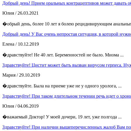
Добрый день! Прием оральных контрацептивов может давать об
Юлия
/ 26.03.2021
�обрый день, более 10 лет я болею рецидивирующим анальным
Добрый день! У Вас очень непростая ситуация, в которой нужно
Елена
/ 10.12.2019
�дравствуйте! Не 40 лет. Беременностей не было. Миома ...
Здравствуйте! Цистит может быть вызван вирусом герпеса. Нуж
Мария
/ 29.10.2019
�дравствуйте. Была на приеме уже не у одного уролога, ...
Здравствуйте! При таком длительном течении речь идет о хрони
Юлия
/ 04.06.2019
�важаемый Доктор! У моей дочери, 19 лет, уже полгода ...
Здравствуйте! При наличии вышеперечисленных жалоб Вам пок