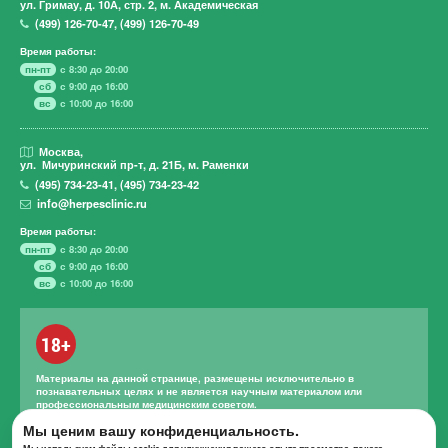
ул. Гримау,
д. 10А, стр. 2, м. Академическая
(499)
126-70-47
,
(499)
126-70-49
Время работы:
пн-пт
с 8:30 до 20:00
сб
с 9:00 до 16:00
вс
с 10:00 до 16:00
Москва,
ул. Мичуринский пр-т,
д. 21Б, м. Раменки
(495)
734-23-41
,
(495)
734-23-42
info@herpesclinic.ru
Время работы:
пн-пт
с 8:30 до 20:00
сб
с 9:00 до 16:00
вс
с 10:00 до 16:00
18+
Материалы на данной странице, размещены исключительно в
познавательных целях и не является научным материалом или
профессиональным медицинским советом.
Правильное лечение и назначение лекарственных средств может
Мы ценим вашу конфиденциальность.
проводиться только квалифицированным специалистом с учетом