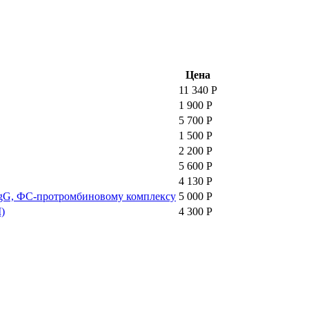
Цена
11 340 Р
1 900 Р
5 700 Р
1 500 Р
2 200 Р
5 600 Р
4 130 Р
 IgG, ФС-протромбиновому комплексу
5 000 Р
)
4 300 Р