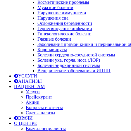
Косметические проблемы
Мужские болезни
Нарушение иммунитета
Нарушения сна
Осложнения беременности
Герпесвирусные инфекции
Гинекологические болезни
Глазные болезни
Заболевания прямой кишки и перианальной о
Коронавирусы
Болезни сердечно-сосудистой системы
Болезни уха, горла, носа (ЛОР)
Болезни эндокринной системы
Венерические заболевания и ИППП
УСЛУГИ
АНАЛИЗЫ
ПАЦИЕНТАМ
Услуги
Прейскурант
Акции
Вопросы и ответы
Сдать анализы
ВРАЧИ
О ЦЕНТРЕ
Врачи-специалисты