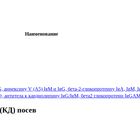
Наименование
 аннексину V (A5) IgM и IgG, бета-2-гликопротеину IgA, IgM,
, антитела к кардиолипину IgG/IgM, бета2 гликопротеин IgGAM
(КД) посев