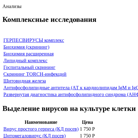
Анализы
Комплексные исследования
ГЕРПЕСВИРУСЫ комплекс
Биохимия (скрининг)
Биохимия расширенная
Липидный комплекс
Госпитальный скрининг
Скрининг TORCH-инфекций
Щитовидная железа
Антифосфолипидные антитела (АТ к кардиолипидам IgM и IgG,
Развернутая диагностика антифосфолипидного синдрома (АНФ
Выделение вирусов на культуре клетки 
Наименование
Цена
Вирус простого герпеса (КД посев)
1 750 Р
Цитомегаловирус (КД посев)
1 750 Р