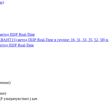
ие)
метод ПЦР Real-Time
15) метод ПЦР Real-Time в группе: 16, 31, 33, 35, 52, 58) в гру
етод ПЦР Real-Time
ление)
ние)
ЦР ультрачувствит.) кач
ч