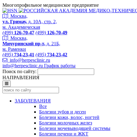
Многопрофильное медицинское предприятие
Москва,
ул. Гримау,
д. 10А, стр. 2,
м. Академическая
(499)
126-70-47
(499)
126-70-49
Москва,
Мичуринский пр-т,
д. 21Б,
м. Раменки
(495)
734-23-41
(495)
734-23-42
info@herpesclinic.ru
info@herpesclinic.ru
График работы
Поиск по сайту:
НАПРАВЛЕНИЯ
ЗАБОЛЕВАНИЯ
Все
Болезни зубов и десен
Болезни кожи, волос, ногтей
Болезни молочных желез
Болезни мочевыводящей системы
Болезни печени и ЖКТ