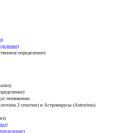
з)
еделение)
ественное определение)
ализ)
определение)
кус пневмонии
rovirus 2 генотип) и Астровирусы (Astrovirus)
из)
лиз)
пределение)