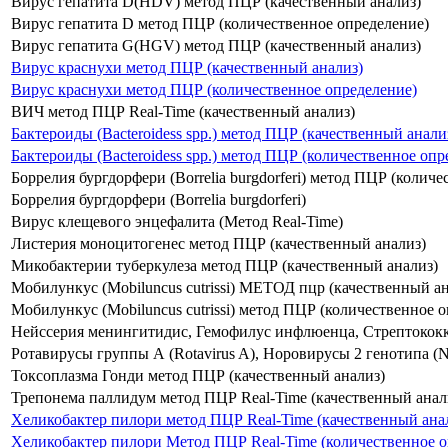
Вирус гепатита D(HDV) метод ПЦР (качественный анализ)
Вирус гепатита D метод ПЦР (количественное определение)
Вирус гепатита G(HGV) метод ПЦР (качественный анализ)
Вирус краснухи метод ПЦР (качественный анализ)
Вирус краснухи метод ПЦР (количественное определение)
ВИЧ метод ПЦР Real-Time (качественный анализ)
Бактероиды (Bacteroidess spp.) метод ПЦР (качественный анали
Бактероиды (Bacteroidess spp.) метод ПЦР (количественное опр
Боррелия бургдорфери (Borrelia burgdorferi) метод ПЦР (колич
Боррелия бургдорфери (Borrelia burgdorferi)
Вирус клещевого энцефалита (Метод Real-Time)
Листерия моноцитогенес метод ПЦР (качественный анализ)
Микобактерии туберкулеза метод ПЦР (качественный анализ)
Мобилункус (Mobiluncus cutrissi) МЕТОД пцр (качественный ан
Мобилункус (Mobiluncus cutrissi) метод ПЦР (количественное 
Нейссерия менингитидис, Гемофилус инфлюенца, Стрептокок
Ротавирусы группы А (Rotavirus A), Норовирусы 2 генотипа (No
Токсоплазма Гонди метод ПЦР (качественный анализ)
Трепонема паллидум метод ПЦР Real-Time (качественный анал
Хеликобактер пилори метод ПЦР Real-Time (качественный ана
Хеликобактер пилори Метод ПЦР Real-Time (количественное о