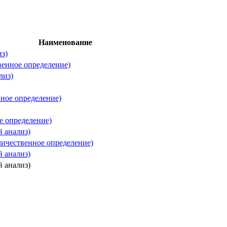
Наименование
з)
венное определение)
лиз)
ное определение)
е определение)
й анализ)
личественное определение)
й анализ)
й анализ)