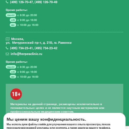
(499)
126-70-47
,
(499)
126-70-49
Время работы:
пн-пт
с 8:30 до 20:00
сб
с 9:00 до 16:00
вс
с 10:00 до 16:00
Москва,
ул. Мичуринский пр-т,
д. 21Б, м. Раменки
(495)
734-23-41
,
(495)
734-23-42
info@herpesclinic.ru
Время работы:
пн-пт
с 8:30 до 20:00
сб
с 9:00 до 16:00
вс
с 10:00 до 16:00
18+
Материалы на данной странице, размещены исключительно в
познавательных целях и не является научным материалом или
профессиональным медицинским советом.
Правильное лечение и назначение лекарственных средств может
Мы ценим вашу конфиденциальность.
проводиться только квалифицированным специалистом с учетом
Мы используем файлы cookie для улучшения вашего опыта просмотра, показа
проведенной диагностики и истории болезни.
персонализированной рекламы или контента, а также анализа нашего трафика.