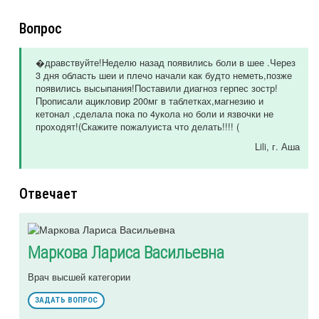
Вопрос
�дравствуйте!Неделю назад появились боли в шее .Через
3 дня область шеи и плечо начали как будто неметь,позже
появились высыпания!Поставили диагноз герпес зостр!
Прописали ацикловир 200мг в таблетках,магнезию и
кетонал ,сделала пока по 4укола но боли и язвочки не
проходят!(Скажите пожалуиста что делать!!!! (
Lili
, г. Аша
Отвечает
Маркова Лариса Васильевна
Врач высшей категории
ЗАДАТЬ ВОПРОС