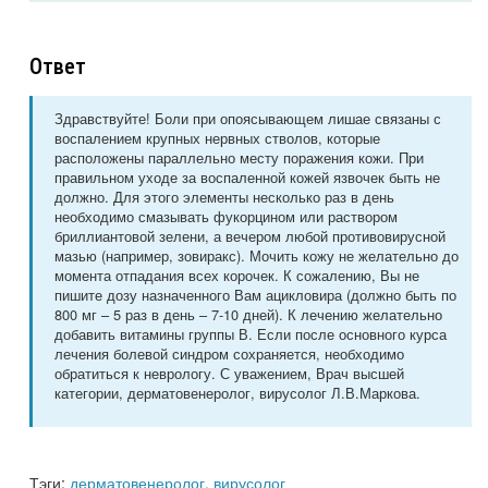
Ответ
Здравствуйте! Боли при опоясывающем лишае связаны с
воспалением крупных нервных стволов, которые
расположены параллельно месту поражения кожи. При
правильном уходе за воспаленной кожей язвочек быть не
должно. Для этого элементы несколько раз в день
необходимо смазывать фукорцином или раствором
бриллиантовой зелени, а вечером любой противовирусной
мазью (например, зовиракс). Мочить кожу не желательно до
момента отпадания всех корочек. К сожалению, Вы не
пишите дозу назначенного Вам ацикловира (должно быть по
800 мг – 5 раз в день – 7-10 дней). К лечению желательно
добавить витамины группы В. Если после основного курса
лечения болевой синдром сохраняется, необходимо
обратиться к неврологу. С уважением, Врач высшей
категории, дерматовенеролог, вирусолог Л.В.Маркова.
Тэги:
дерматовенеролог, вирусолог