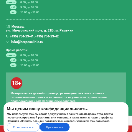
пн-пт
с 8:30 до 20:00
сб
с 9:00 до 16:00
вс
с 10:00 до 16:00
Москва,
ул. Мичуринский пр-т,
д. 21Б, м. Раменки
(495)
734-23-41
,
(495)
734-23-42
info@herpesclinic.ru
Время работы:
пн-пт
с 8:30 до 20:00
сб
с 9:00 до 16:00
вс
с 10:00 до 16:00
18+
Материалы на данной странице, размещены исключительно в
познавательных целях и не является научным материалом или
профессиональным медицинским советом.
Правильное лечение и назначение лекарственных средств может
Мы ценим вашу конфиденциальность.
проводиться только квалифицированным специалистом с учетом
Мы используем файлы cookie для улучшения вашего опыта просмотра, показа
проведенной диагностики и истории болезни.
персонализированной рекламы или контента, а также анализа нашего трафика.
Нажимая «Принять все», вы соглашаетесь с использованием файлов cookie.
Отклонить все
Принять все
А К Ц И И