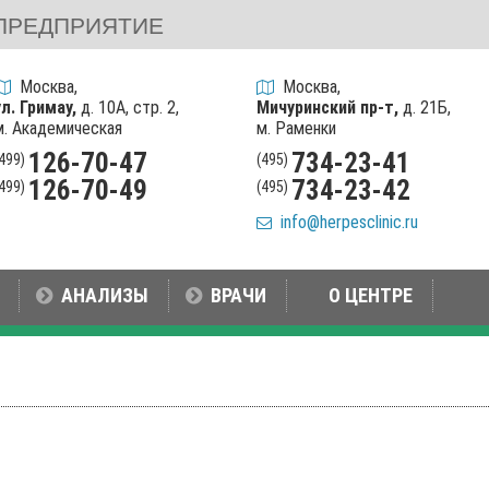
ПРЕДПРИЯТИЕ
Москва,
Москва,
ул. Гримау,
д. 10А, стр. 2,
Мичуринский пр-т,
д. 21Б,
м. Академическая
м. Раменки
126-70-47
734-23-41
(499)
(495)
126-70-49
734-23-42
(499)
(495)
info@herpesclinic.ru
АНАЛИЗЫ
ВРАЧИ
О ЦЕНТРЕ