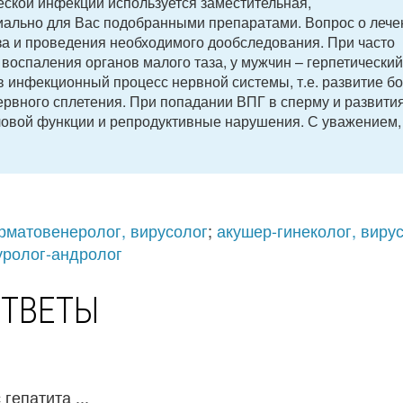
еской инфекции используется заместительная,
ально для Вас подобранными препаратами. Вопрос о лече
за и проведения необходимого дообследования. При часто
оспаления органов малого таза, у мужчин – герпетический
 в инфекционный процесс нервной системы, т.е. развитие б
ервного сплетения. При попадании ВПГ в сперму и развити
ловой функции и репродуктивные нарушения. С уважением,
рматовенеролог, вирусолог
;
акушер-гинеколог, виру
уролог-андролог
ОТВЕТЫ
гепатита ...