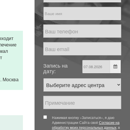
оходит
 лечение
имал
т
Запись на
дату:
 г. Москва
Нажимая кнопку «Записаться», я даю
Администрации Сайта своё
Согласие на
обработку моих персональных данных
, в