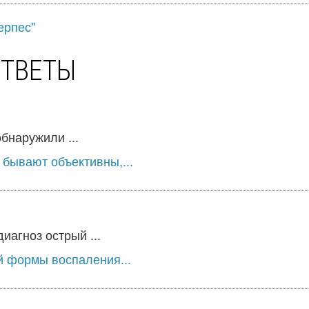
ерпес"
ОТВЕТЫ
бнаружили ...
 бывают объективны,...
агноз острый ...
й формы воспаления...