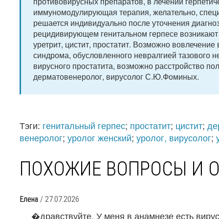
противовирусных препаратов, в лечении герпетич
иммуномодулирующая терапия, желательно, специ
решается индивидуально после уточнения диагно
рецидивирующем генитальном герпесе возникают в
уретрит, цистит, простатит. Возможно вовлечение
синдрома, обусловленного невралгией тазового н
вирусного простатита, возможно расстройство по
дерматовенеролог, вирусолог С.Ю.Фоминых.
Тэги:
генитальный герпес
;
простатит
;
цистит
;
де
венеролог
;
уролог женский
;
уролог, вирусолог
;
ПОХОЖИЕ ВОПРОСЫ И 
Елена
/ 27.07.2026
�дравствуйте. У меня в анамнезе есть вирус 