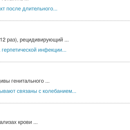
т после длительного...
2 раз), рецидивирующий ...
герпетической инфекции...
вы генитального ...
ывают связаны с колебанием...
лизах крови ...