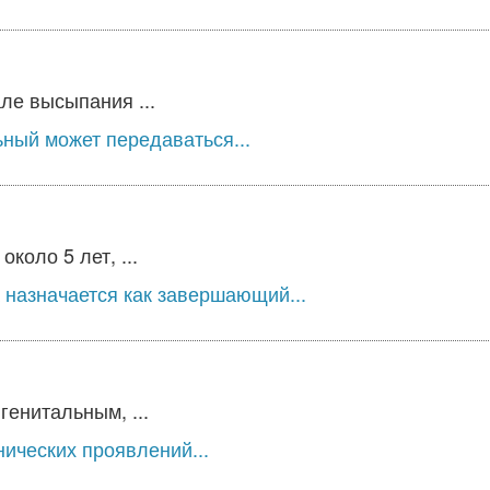
ле высыпания ...
ьный может передаваться...
оло 5 лет, ...
 назначается как завершающий...
енитальным, ...
нических проявлений...