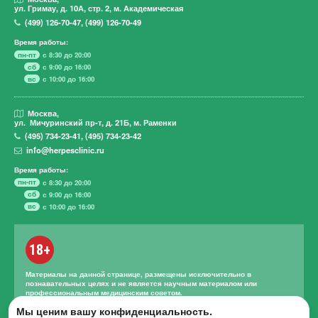
ул. Гримау,
д. 10А, стр. 2, м. Академическая
(499)
126-70-47
,
(499)
126-70-49
Время работы:
пн-пт
с 8:30 до 20:00
сб
с 9:00 до 16:00
вс
с 10:00 до 16:00
Москва,
ул. Мичуринский пр-т,
д. 21Б, м. Раменки
(495)
734-23-41
,
(495)
734-23-42
info@herpesclinic.ru
Время работы:
пн-пт
с 8:30 до 20:00
сб
с 9:00 до 16:00
вс
с 10:00 до 16:00
18+
Материалы на данной странице, размещены исключительно в
познавательных целях и не является научным материалом или
профессиональным медицинским советом.
Правильное лечение и назначение лекарственных средств может
Мы ценим вашу конфиденциальность.
проводиться только квалифицированным специалистом с учетом