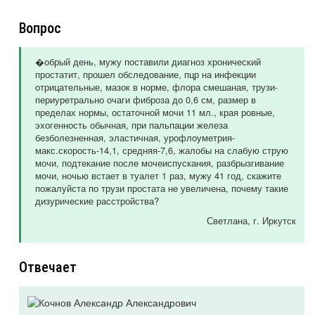
Вопрос
�обрый день, мужу поставили диагноз хронический
простатит, прошел обследование, пцр на инфекции
отрицательные, мазок в норме, флора смешаная, трузи-
периуретрально очаги фиброза до 0,6 см, размер в
пределах нормы, остаточной мочи 11 мл., края ровные,
эхогенность обычная, при пальпации железа
безболезненная, эластичная, урофлоуметрия-
макс.скорость-14,1, средняя-7,6, жалобы на слабую струю
мочи, подтекание после мочеиспускания, разбрызгивание
мочи, ночью встает в туалет 1 раз, мужу 41 год, скажите
пожалуйста по трузи простата не увеличена, почему такие
дизурические расстройства?
Светлана
, г. Иркутск
Отвечает