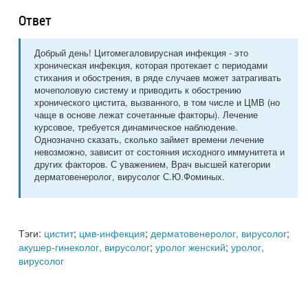
Ответ
Добрый день! Цитомегаловирусная инфекция - это
хроническая инфекция, которая протекает с периодами
стихания и обострения, в ряде случаев может затрагивать
мочеполовую систему и приводить к обострению
хронического цистита, вызванного, в том числе и ЦМВ (но
чаще в основе лежат сочетанные факторы). Лечение
курсовое, требуется динамическое наблюдение.
Однозначно сказать, сколько займет времени лечение
невозможно, зависит от состояния исходного иммунитета и
других факторов. С уважением, Врач высшей категории
дерматовенеролог, вирусолог С.Ю.Фоминых.
Тэги:
цистит
;
цмв-инфекция
;
дерматовенеролог, вирусолог
;
акушер-гинеколог, вирусолог
;
уролог женский
;
уролог,
вирусолог