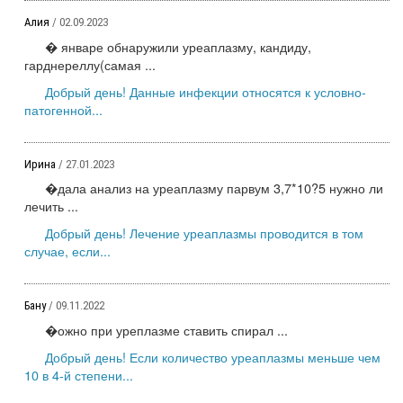
Алия
/ 02.09.2023
� январе обнаружили уреаплазму, кандиду,
гарднереллу(самая ...
Добрый день! Данные инфекции относятся к условно-
патогенной...
Ирина
/ 27.01.2023
�дала анализ на уреаплазму парвум 3,7*10?5 нужно ли
лечить ...
Добрый день! Лечение уреаплазмы проводится в том
случае, если...
Бану
/ 09.11.2022
�ожно при уреплазме ставить спирал ...
Добрый день! Если количество уреаплазмы меньше чем
10 в 4-й степени...