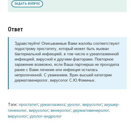
ЗАДАТЬ ВОПРОС
Ответ
Здравствуйте! Описываемые Вами жалобы соответствуют
подострому простатиту, который может быть вызван
бактериальной инфекцией, в том числе и уреаплазменной
инфекцией, вирусной и другими факторами. Повторное
заражение возможно, если Ваша партнерша не проходила
ранее с Вами лечение или инфекция осталась
непролеченной. С уважением, Врач высшей категории
дерматовенеролог, вирусолог С.Ю.Фоминых.
Тэги:
простатит
;
уреаплазмоз
;
уролог, вирусолог
;
акушер-
гинеколог, вирусолог
;
венеролог
;
дерматовенеролог,
вирусолог
;
уролог-андролог