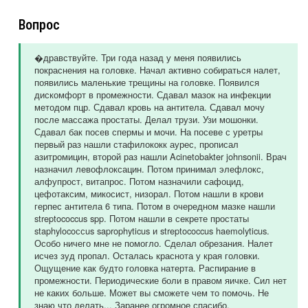
Вопрос
�дравствуйте. Три года назад у меня появились
покраснения на головке. Начал активно собираться налет,
появились маленькие трещины на головке. Появился
дискомфорт в промежности. Сдавал мазок на инфекции
методом пцр. Сдавал кровь на антитела. Сдавал мочу
после массажа простаты. Делал трузи. Узи мошонки.
Сдавал бак посев спермы и мочи. На посеве с уретры
первый раз нашли стафилококк аурес, прописал
азитромицин, второй раз нашли Acinetobakter johnsonii. Врач
назначил левофлоксацин. Потом принимал элефлокс,
алфупрост, витапрос. Потом назначили сафоцид,
цефотаксим, микосист, низорал. Потом нашли в крови
герпес антитела 6 типа. Потом в очередном мазке нашли
streptococcus spp. Потом нашли в секрете простаты
staphylocoссus saprophyticus и streptococcus haemolyticus.
Особо ничего мне не помогло. Сделал обрезания. Налет
исчез зуд пропал. Осталась краснота у края головки.
Ощущение как будто головка натерта. Распирание в
промежности. Периодические боли в правом яичке. Сил нет
не каких больше. Может вы сможете чем то помочь. Не
знаю что делать... Заранее огромное спасибо.