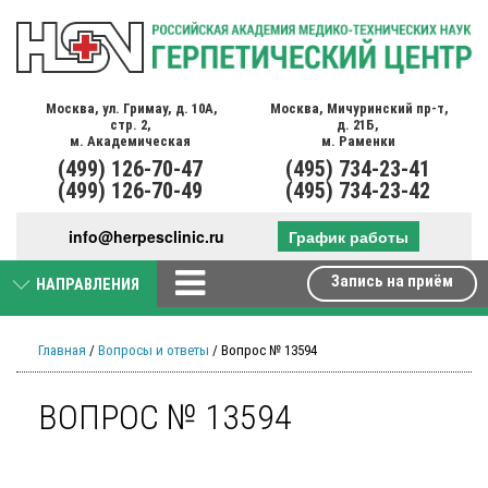
Москва,
ул. Гримау,
д. 10А,
Москва,
Мичуринский пр-т,
стр. 2,
д. 21Б,
м. Академическая
м. Раменки
(499)
126-70-47
(495)
734-23-41
(499)
126-70-49
(495)
734-23-42
info@herpesclinic.ru
График работы
Запись на приём
НАПРАВЛЕНИЯ
Главная
/
Вопросы и ответы
/ Вопрос № 13594
ВОПРОС № 13594