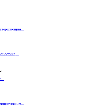
завершающий...
гностика,...
 ...
...
овоцирующим...