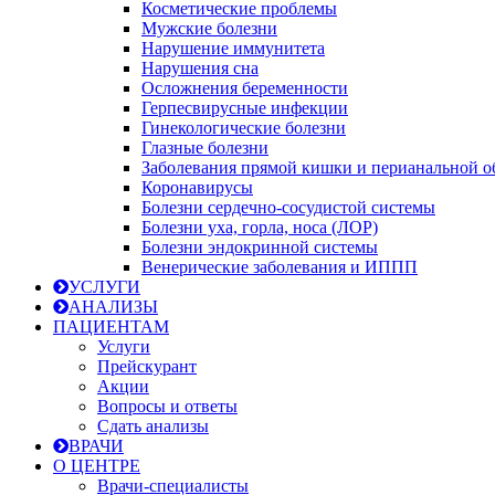
Косметические проблемы
Мужские болезни
Нарушение иммунитета
Нарушения сна
Осложнения беременности
Герпесвирусные инфекции
Гинекологические болезни
Глазные болезни
Заболевания прямой кишки и перианальной о
Коронавирусы
Болезни сердечно-сосудистой системы
Болезни уха, горла, носа (ЛОР)
Болезни эндокринной системы
Венерические заболевания и ИППП
УСЛУГИ
АНАЛИЗЫ
ПАЦИЕНТАМ
Услуги
Прейскурант
Акции
Вопросы и ответы
Сдать анализы
ВРАЧИ
О ЦЕНТРЕ
Врачи-специалисты