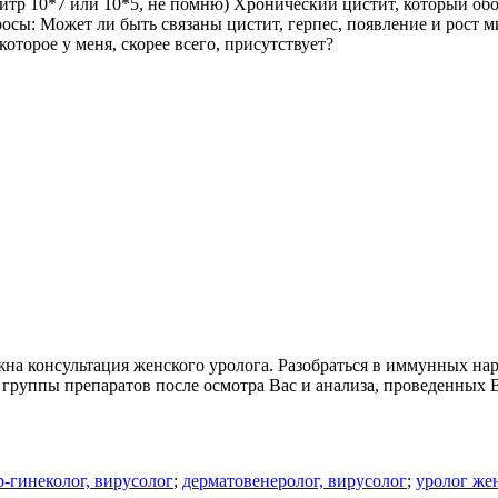
итр 10*7 или 10*5, не помню) Хронический цистит, который обос
осы: Может ли быть связаны цистит, герпес, появление и рост м
торое у меня, скорее всего, присутствует?
жна консультация женского уролога. Разобраться в иммунных на
группы препаратов после осмотра Вас и анализа, проведенных 
-гинеколог, вирусолог
;
дерматовенеролог, вирусолог
;
уролог же