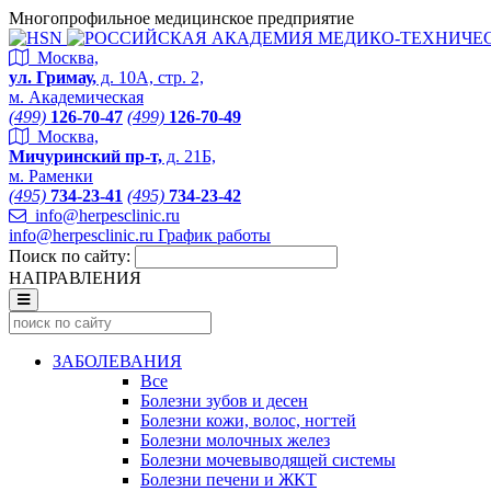
Многопрофильное медицинское предприятие
Москва,
ул. Гримау,
д. 10А, стр. 2,
м. Академическая
(499)
126-70-47
(499)
126-70-49
Москва,
Мичуринский пр-т,
д. 21Б,
м. Раменки
(495)
734-23-41
(495)
734-23-42
info@herpesclinic.ru
info@herpesclinic.ru
График работы
Поиск по сайту:
НАПРАВЛЕНИЯ
ЗАБОЛЕВАНИЯ
Все
Болезни зубов и десен
Болезни кожи, волос, ногтей
Болезни молочных желез
Болезни мочевыводящей системы
Болезни печени и ЖКТ