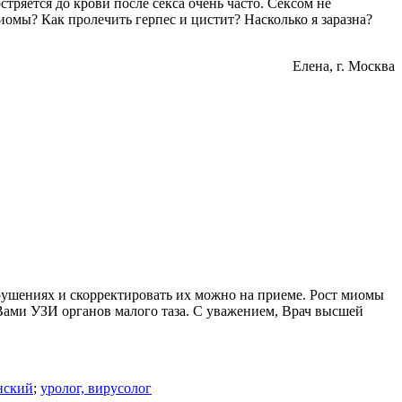
тряется до крови после секса очень часто. Сексом не
иомы? Как пролечить герпес и цистит? Насколько я заразна?
Елена
, г. Москва
рушениях и скорректировать их можно на приеме. Рост миомы
Вами УЗИ органов малого таза. С уважением, Врач высшей
нский
;
уролог, вирусолог