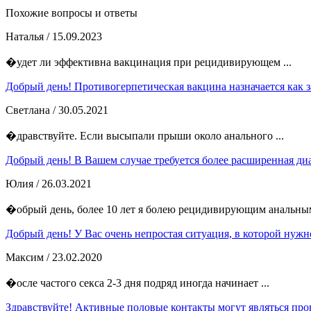
Похожие вопросы и ответы
Наталья
/ 15.09.2023
�удет ли эффективна вакцинация при рецидивирующем ...
Добрый день! Противогерпетическая вакцина назначается как 
Светлана
/ 30.05.2021
�дравствуйте. Если высыпали прыши около анального ...
Добрый день! В Вашем случае требуется более расширенная диа
Юлия
/ 26.03.2021
�обрый день, более 10 лет я болею рецидивирующим анальным
Добрый день! У Вас очень непростая ситуация, в которой нужно
Максим
/ 23.02.2020
�осле частого секса 2-3 дня подряд иногда начинает ...
Здравствуйте! Активные половые контакты могут являться пр