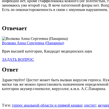
инфекций нет, кроме стаффилоккока кожного (не золотистый, т
занимаюсь уже второй год. В моче патогенной флоры нет. Вопр
Есть ли онконастороженность в связи с имунным нарушением, ко
Отвечает
Волкова Анна Сергеевна (Панарина)
Врач высшей категории, Кандидат медицинских наук
ЗАДАТЬ ВОПРОС
Ответ
Здравствуйте! Цистит может быть вызван вирусом герпеса. Ну
матки так же можно приостановить назначением определенной 
категории акушер-гинеколог, вирусолог, к.м.н. А.С.Панарина.
Тэги:
герпес анальной области и прямой кишки
;
цистит
;
акушер