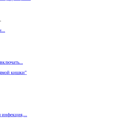
.
...
ключать...
рямой кишки"
 инфекция,...