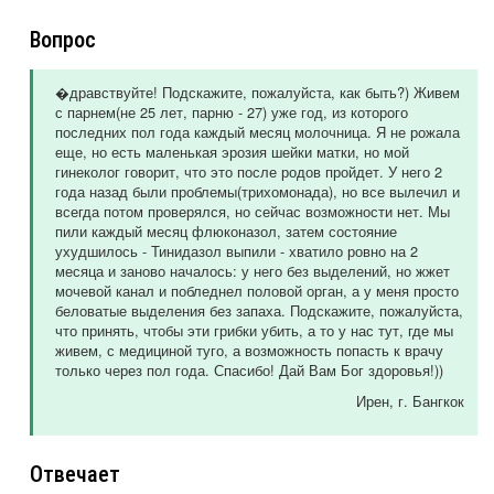
Вопрос
�дравствуйте! Подскажите, пожалуйста, как быть?) Живем
с парнем(не 25 лет, парню - 27) уже год, из которого
последних пол года каждый месяц молочница. Я не рожала
еще, но есть маленькая эрозия шейки матки, но мой
гинеколог говорит, что это после родов пройдет. У него 2
года назад были проблемы(трихомонада), но все вылечил и
всегда потом проверялся, но сейчас возможности нет. Мы
пили каждый месяц флюконазол, затем состояние
ухудшилось - Тинидазол выпили - хватило ровно на 2
месяца и заново началось: у него без выделений, но жжет
мочевой канал и побледнел половой орган, а у меня просто
беловатые выделения без запаха. Подскажите, пожалуйста,
что принять, чтобы эти грибки убить, а то у нас тут, где мы
живем, с медициной туго, а возможность попасть к врачу
только через пол года. Спасибо! Дай Вам Бог здоровья!))
Ирен
, г. Бангкок
Отвечает