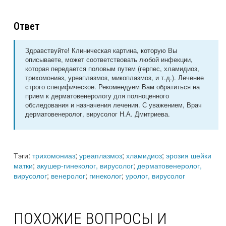
Ответ
Здравствуйте! Клиническая картина, которую Вы
описываете, может соответствовать любой инфекции,
которая передается половым путем (герпес, хламидиоз,
трихомониаз, уреаплазмоз, микоплазмоз, и т.д.). Лечение
строго специфическое. Рекомендуем Вам обратиться на
прием к дерматовенерологу для полноценного
обследования и назначения лечения. С уважением, Врач
дерматовенеролог, вирусолог Н.А. Дмитриева.
Тэги:
трихомониаз
;
уреаплазмоз
;
хламидиоз
;
эрозия шейки
матки
;
акушер-гинеколог, вирусолог
;
дерматовенеролог,
вирусолог
;
венеролог
;
гинеколог
;
уролог, вирусолог
ПОХОЖИЕ ВОПРОСЫ И