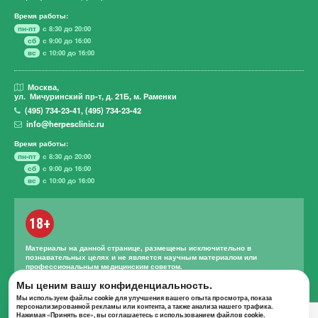
Время работы:
пн-пт
с 8:30 до 20:00
сб
с 9:00 до 16:00
вс
с 10:00 до 16:00
Москва,
ул. Мичуринский пр-т,
д. 21Б, м. Раменки
(495)
734-23-41
,
(495)
734-23-42
info@herpesclinic.ru
Время работы:
пн-пт
с 8:30 до 20:00
сб
с 9:00 до 16:00
вс
с 10:00 до 16:00
18+
Материалы на данной странице, размещены исключительно в
познавательных целях и не является научным материалом или
профессиональным медицинским советом.
Мы ценим вашу конфиденциальность.
Правильное лечение и назначение лекарственных средств может
проводиться только квалифицированным специалистом с учетом
Мы используем файлы cookie для улучшения вашего опыта просмотра, показа
проведенной диагностики и истории болезни.
персонализированной рекламы или контента, а также анализа нашего трафика.
Нажимая «Принять все», вы соглашаетесь с использованием файлов cookie.