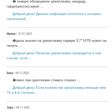
� январе обнаружили уреаплазму, кандиду,
гарднереллу(самая ...
Добрый день! Данные инфекции относятся к условно-
патогенной...
Ирина
/ 27.01.2023
�дала анализ на уреаплазму парвум 3,7*10?5 нужно ли
лечить ...
Добрый день! Лечение уреаплазмы проводится в том
случае, если...
Бану
/ 09.11.2022
�ожно при уреплазме ставить спирал ...
Добрый день! Если количество уреаплазмы меньше чем
10 в 4-й степени...
Зара
/ 09.11.2022