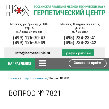
Москва,
ул. Гримау,
д. 10А,
Москва,
Мичуринский пр-т,
стр. 2,
д. 21Б,
м. Академическая
м. Раменки
(499)
126-70-47
(495)
734-23-41
(499)
126-70-49
(495)
734-23-42
info@herpesclinic.ru
График работы
Запись на приём
НАПРАВЛЕНИЯ
Главная
/
Вопросы и ответы
/ Вопрос № 7821
ВОПРОС № 7821