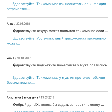
Здравствуйте! Трихомониаз как неонатальная инфекция
встречается...
Анна
/ 20.08.2018
�дравствуйте откуда может появится трихомоноз если ...
Здравствуйте! Урогенитальный трихомониаз изначально
может...
юлия
/ 31.10.2017
�дравствуйте подскажите пожалуйста у мужа появились
...
Здравствуйте! Трихомониаз у мужчин протекает обычно
бессимптомно....
Анастасия Васильевна
/ 13.03.2017
�обрый день!Хотелось бы задать вопрос гинекологу ...
Здравствуйте! Критериями излеченности трихомониаза