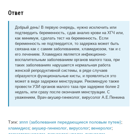
Ответ
Добрый день! В первую очередь, нужно исключить или
подтвердить беременность, сдав анализ крови на ХГЧ или,
как минимум, сделать тест на беременность. Если
беременность не подтвердится, то задержка может быть
связана как с самим заболеванием, хламидиозом, так и с
его лечением. Хламидиоз является инфекционно-
воспалительным заболеванием органов малого таза, при
таких заболеваниях нарушается нормальная работа
женской репродуктивной системы, в ряде случаев
образуются функциональные кисты, и проявляться это
может в виде задержки менструации. Рекомендую также
провести УЗИ органов малого таза при задержке более 2
недель, или сразу после окончания менструации. С
уважением, Врач-акушер-гинеколог, вирусолог А.Е.Пенкина
Тэги:
зппп (заболевания передающиеся половым путем)
;
хламидиоз
;
акушер-гинеколог, вирусолог
;
венеролог
;
дерматовенеролог, вирусолог
;
уролог, вирусолог