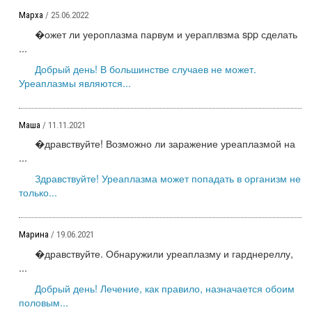
Марха
/ 25.06.2022
�ожет ли уероплазма парвум и уераплвзма spp сделать
...
Добрый день! В большинстве случаев не может.
Уреаплазмы являются...
Маша
/ 11.11.2021
�дравствуйте! Возможно ли заражение уреаплазмой на
...
Здравствуйте! Уреаплазма может попадать в организм не
только...
Марина
/ 19.06.2021
�дравствуйте. Обнаружили уреаплазму и гарднереллу,
...
Добрый день! Лечение, как правило, назначается обоим
половым...