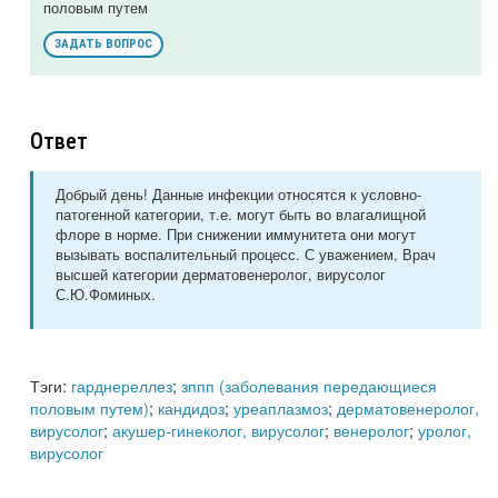
половым путем
ЗАДАТЬ ВОПРОС
Ответ
Добрый день! Данные инфекции относятся к условно-
патогенной категории, т.е. могут быть во влагалищной
флоре в норме. При снижении иммунитета они могут
вызывать воспалительный процесс. С уважением, Врач
высшей категории дерматовенеролог, вирусолог
С.Ю.Фоминых.
Тэги:
гарднереллез
;
зппп (заболевания передающиеся
половым путем)
;
кандидоз
;
уреаплазмоз
;
дерматовенеролог,
вирусолог
;
акушер-гинеколог, вирусолог
;
венеролог
;
уролог,
вирусолог