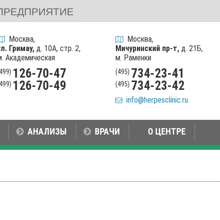
ПРЕДПРИЯТИЕ
Москва,
Москва,
ул. Гримау,
д. 10А, стр. 2,
Мичуринский пр-т,
д. 21Б,
м. Академическая
м. Раменки
126-70-47
734-23-41
(499)
(495)
126-70-49
734-23-42
(499)
(495)
info@herpesclinic.ru
АНАЛИЗЫ
ВРАЧИ
О ЦЕНТРЕ