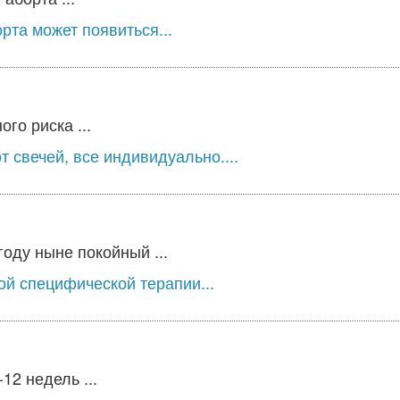
рта может появиться...
го риска ...
т свечей, все индивидуально....
году ныне покойный ...
й специфической терапии...
12 недель ...