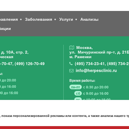
равления
Заболевания
Услуги
Анализы
Акции
,
Москва,
д. 10А, стр. 2,
ул. Мичуринский пр-т,
д. 21Б
ческая
м. Раменки
-70-47
,
(499)
126-70-49
(495)
734-23-41
,
(495)
734-2
info@herpesclinic.ru
ы:
0 до 20:00
Время работы:
0 до 16:00
пн-пт
с 8:30 до 20:00
00 до 16:00
сб
с 9:00 до 16:00
вс
с 10:00 до 16:00
 показа персонализированной рекламы или контента, а также анализа нашего 
А К Ц И И