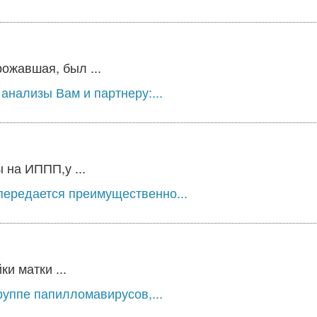
рожавшая, был ...
анализы Вам и партнеру:...
 на ИППП,у ...
передается преимущественно...
и матки ...
руппе папилломавирусов,...