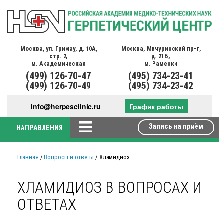
Москва,
ул. Гримау,
д. 10А,
Москва,
Мичуринский пр-т,
стр. 2,
д. 21Б,
м. Академическая
м. Раменки
(499)
126-70-47
(495)
734-23-41
(499)
126-70-49
(495)
734-23-42
info@herpesclinic.ru
График работы
Запись на приём
НАПРАВЛЕНИЯ
Главная
/
Вопросы и ответы
/ Хламидиоз
ХЛАМИДИОЗ В ВОПРОСАХ И
ОТВЕТАХ