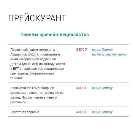
ПРЕЙСКУРАНТ
Приемы врачей-специалистов
Первичный прием гомеопата
5 500 Р
на ул. Гримау
Академика ЕАЕН с проведением
на Мичуринском пр-те
компьютерного обследования
ДЕТЕЙ (до 12 лет) по методу Фолля
и ВРТ с подбором гомеопатических
препаратов, биорезонансная
терапия
Расширенное компьютерное
4 000 Р
на ул. Гримау
медикаментозное тестирование по
методу Фолля и вегетативного
резонанса
Частотная терапия
4 000 Р
на ул. Гримау