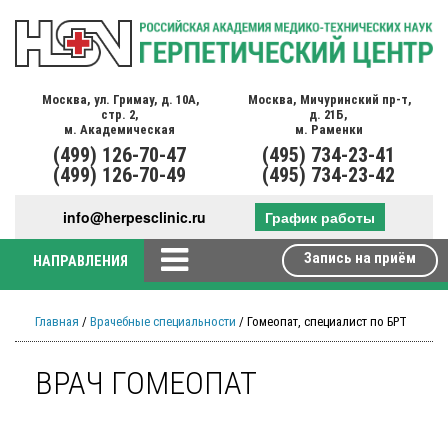
Москва,
ул. Гримау,
д. 10А,
Москва,
Мичуринский пр-т,
стр. 2,
д. 21Б,
м. Академическая
м. Раменки
(499)
126-70-47
(495)
734-23-41
(499)
126-70-49
(495)
734-23-42
info@herpesclinic.ru
График работы
Запись на приём
НАПРАВЛЕНИЯ
Главная
/
Врачебные специальности
/ Гомеопат, специалист по БРТ
ВРАЧ ГОМЕОПАТ