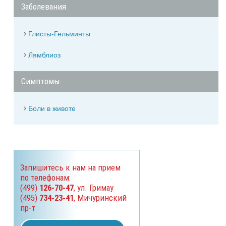
Заболевания
Глисты-Гельминты
Лямблиоз
Симптомы
Боли в животе
Запишитесь к нам на прием
по телефонам:
(499)
126-70-47
, ул. Гримау
(495)
734-23-41
, Мичуринский
пр-т