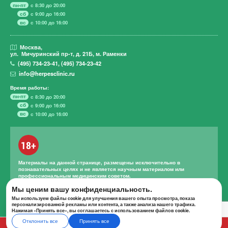
пн-пт
с 8:30 до 20:00
сб
с 9:00 до 16:00
вс
с 10:00 до 16:00
Москва,
ул. Мичуринский пр-т,
д. 21Б, м. Раменки
(495)
734-23-41
,
(495)
734-23-42
info@herpesclinic.ru
Время работы:
пн-пт
с 8:30 до 20:00
сб
с 9:00 до 16:00
вс
с 10:00 до 16:00
18+
Материалы на данной странице, размещены исключительно в
познавательных целях и не является научным материалом или
профессиональным медицинским советом.
Правильное лечение и назначение лекарственных средств может
Мы ценим вашу конфиденциальность.
проводиться только квалифицированным специалистом с учетом
Мы используем файлы cookie для улучшения вашего опыта просмотра, показа
проведенной диагностики и истории болезни.
персонализированной рекламы или контента, а также анализа нашего трафика.
Нажимая «Принять все», вы соглашаетесь с использованием файлов cookie.
Отклонить все
Принять все