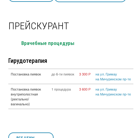
ПРЕЙСКУРАНТ
Врачебные процедуры
Гирудотерапия
Постановка пиявок
до 6-ти пиявок
3 300 Р
на ул. Гримау
на Мичуринском пр-те
Постановка пиявок
1 процедура
3 600 Р
на ул. Гримау
внутриполостная
на Мичуринском пр-те
(ректально/
вагинально)
ВСЕ ЦЕНЫ