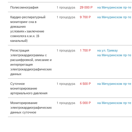
Полисомнография
1 процедура
29 000 Р
на Мичуринском пр-те
Кардио-респиратурный
1 процедура
9 700 Р
на Мичуринском пр-те
мониторинг сна в
домашних
условиях+заключение
сомнолога к.м.н. (6
канальный)
Регистрация
1 процедура
1 700 Р
на ул. Гримау
электрокардиограммы с
на Мичуринском пр-те
расшифровкой, описание и
интерпретация
электрокардиографических
данных
Суточное
1 процедура
4 500 Р
на Мичуринском пр-те
мониторирование
артериального давления
Мониторирование
1 процедура
5 000 Р
на Мичуринском пр-те
электрокардиографических
данных суточное