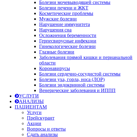
Болезни мочевыводящей системы
Болезни печени и ЖКТ
Косметические проблемы
Мужские болезни
Нарушение иммунитета
Нарушения сна
Осложнения беременности
Герпесвирусные инфекции
Гинекологические болезни
Глазные болезни
Заболевания прямой кишки и перианальной
области
Коронавирусы
Болезни сердечно-сосудистой системы
Болезни уха, горла, носа (ЛОР)
Болезни эндокринной системы
Венерические заболевания и ИППП
УСЛУГИ
АНАЛИЗЫ
ПАЦИЕНТАМ
Услуги
Прейскурант
Акции
Вопросы и ответы
Сдать анализы