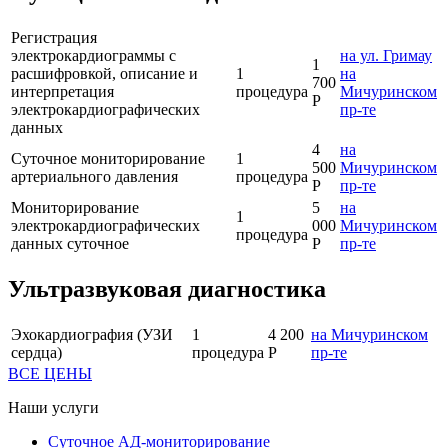
Регистрация
электрокардиограммы с
на ул. Гримау
1
расшифровкой, описание и
1
на
700
интерпретация
процедура
Мичуринском
Р
электрокардиографических
пр-те
данных
4
на
Суточное мониторирование
1
500
Мичуринском
артериального давления
процедура
Р
пр-те
Мониторирование
5
на
1
электрокардиографических
000
Мичуринском
процедура
данных суточное
Р
пр-те
Ультразвуковая диагностика
Эхокардиография (УЗИ
1
4 200
на Мичуринском
сердца)
процедура
Р
пр-те
ВСЕ ЦЕНЫ
Наши услуги
Суточное АД-мониторирование