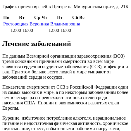
График приема врачей в Центре на Мичуринском пр-те, д. 21Б
Пн
Вт
Ср
Чт
Пт
Сб
Вс
Ростороцкая Вероника Владимировна
-
12:00-16:00
-
-
12:00-16:00
-
-
Лечение заболеваний
По данным Всемирной организации здравоохранения (ВОЗ)
тремя основными причинами смертности во всем мире
являются сердечнососудистые заболевания (ССЗ), инфекции и
рак. При этом больше всего людей в мире умирают от
заболеваний сердца и сосудов.
Показатели смертности от ССЗ в Российской Федерации одни
из самых высоких в мире, а по некоторым заболеваниям более
чем в четыре раза превосходят эти показатели среди
населения США, Японии и экономически развитых стран
Европы.
Курение, избыточное потребление алкоголя, нерациональное
питание и недостаточная физическая активность, хроническое
недосыпание, стресс, избыточными рабочими нагрузками, —