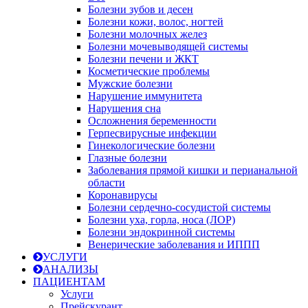
Болезни зубов и десен
Болезни кожи, волос, ногтей
Болезни молочных желез
Болезни мочевыводящей системы
Болезни печени и ЖКТ
Косметические проблемы
Мужские болезни
Нарушение иммунитета
Нарушения сна
Осложнения беременности
Герпесвирусные инфекции
Гинекологические болезни
Глазные болезни
Заболевания прямой кишки и перианальной
области
Коронавирусы
Болезни сердечно-сосудистой системы
Болезни уха, горла, носа (ЛОР)
Болезни эндокринной системы
Венерические заболевания и ИППП
УСЛУГИ
АНАЛИЗЫ
ПАЦИЕНТАМ
Услуги
Прейскурант