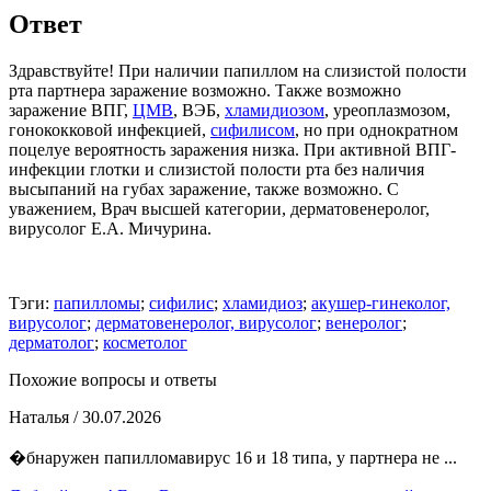
Ответ
Здравствуйте! При наличии папиллом на слизистой полости
рта партнера заражение возможно. Также возможно
заражение ВПГ,
ЦМВ
, ВЭБ,
хламидиозом
, уреоплазмозом,
гонококковой инфекцией,
сифилисом
, но при однократном
поцелуе вероятность заражения низка. При активной ВПГ-
инфекции глотки и слизистой полости рта без наличия
высыпаний на губах заражение, также возможно. С
уважением, Врач высшей категории, дерматовенеролог,
вирусолог Е.А. Мичурина.
Тэги:
папилломы
;
сифилис
;
хламидиоз
;
акушер-гинеколог,
вирусолог
;
дерматовенеролог, вирусолог
;
венеролог
;
дерматолог
;
косметолог
Похожие вопросы и ответы
Наталья
/ 30.07.2026
�бнаружен папилломавирус 16 и 18 типа, у партнера не ...