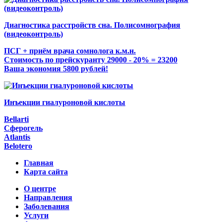
Диагностика расстройств сна. Полисомнография
(видеоконтроль)
ПСГ + приём врача сомнолога к.м.н.
Стоимость по прейскуранту 29000 - 20% = 23200
Ваша экономия 5800 рублей!
Инъекции гиалуроновой кислоты
Bellarti
Сферогель
Atlantis
Belotero
Главная
Карта сайта
О центре
Направления
Заболевания
Услуги