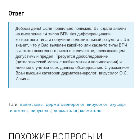
Ответ
Добрый день! Если правильно понимаю, Вы сдали анализ
на выявление 14 типов ВПЧ без дифференциации
конкретного типа и получили положительный результат. Это
значит, что у Вас выявлен какой-то или какие-то типы ВПЧ
высокого онкогенного риска в количестве, превышающем
допустимый предел. Требуется дообследование
(цитологический мазок с шейки матки и кольпоскопия) и
лечение с учетом всех данных обследования. С уважением,
Врач высшей категории дерматовенеролог, вирусолог О.С.
Ильина.
Тэги:
папилломы
;
дерматовенеролог, вирусолог
;
акушер-
гинеколог, вирусолог
;
дерматолог
;
косметолог
ПОХОЖИЕ ВОПРОСЫ И