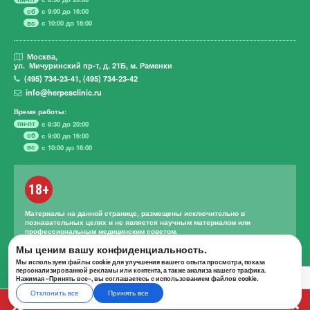
сб
с 9:00 до 16:00
вс
с 10:00 до 16:00
Москва,
ул. Мичуринский пр-т,
д. 21Б, м. Раменки
(495)
734-23-41
,
(495)
734-23-42
info@herpesclinic.ru
Время работы:
пн-пт
с 8:30 до 20:00
сб
с 9:00 до 16:00
вс
с 10:00 до 16:00
18+
Материалы на данной странице, размещены исключительно в
познавательных целях и не является научным материалом или
профессиональным медицинским советом.
Правильное лечение и назначение лекарственных средств может
Мы ценим вашу конфиденциальность.
проводиться только квалифицированным специалистом с учетом
Мы используем файлы cookie для улучшения вашего опыта просмотра, показа
проведенной диагностики и истории болезни.
персонализированной рекламы или контента, а также анализа нашего трафика.
Нажимая «Принять все», вы соглашаетесь с использованием файлов cookie.
Отклонить все
Принять все
А К Ц И И