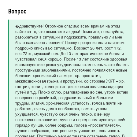
Вопрос
�дравствуйте! Огромное спасибо всем врачам на этом
сайте за то, что помогаете людям! Помогите, пожалуйста,
разобраться в ситуации и подскажите, правильно ли мне
было назначено лечение? Прошу прощения если слишком
подробно описываю ситуацию. Возраст 26 лет, рост 172,
вес 72 кг, мужской пол. До 13 лет практически не болел и
чувствовал себя хорошо. После 13 лет состояние здоровья
и самочувствие резко ухудшилось: стал очень часто болеть
простудными заболеваниями, постоянно появляются новые
болезни: хронический насморк, хр. простатит,
межпозвонковая грыжа и протрузии, со стороны ЖКТ – хр.
гастрит, колит, холецистит, дискенезия желчевыводящих
путей и т.д. Плохо сплю, разговариваю во сне, утром встаю
совершенно разбитый, раздражительный с большим
трудом, апатия, хроническая усталость, голова почти не
работает, очень долго соображаю, память утром
ухудшается, чувствую себя очень плохо, к вечеру
постепенно становится лучше и перед сном чувствую себя
гораздо лучше, более бодрым, голова «просветляется»,
лучше соображаю, настроение улучшается, сонливость
пропадает. Постоянно мерзну там где остальным тепло. В