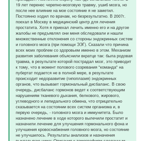
19 лет перенес черепно-мозговую травму, ушиб мозга, но
после нее влияние на мое состояние я не заметил.
Постоянно ходил по врачам, но безрезультатно. В 2007г.
поехал в Москву в медицинский центр для лечения
простатита. Хотя я приехал лечить именно его и на другое
жалобы не предъявлял они меня обследовали и нашли
множественные отклонения со стороны эндокринных систем
и головного мозга (при помощи ЭЭГ). Сказали что причина
всех моих проблем со здоровьем именно в этом. Механизм
развития заболевания объяснили вкратце так: была родовая
травма, в результате которой пострадал мозг, это приводит
к тому, что в момент полового созревания "команда" на
пубертат подается не в полной мере, в результате
происходит недоразвитие (гипоплазия) эндокринных
органов, что вызывает гормональный дисбаланс. В свою
очередь, дисбаланс гормонов ведет к соответствующим
нарушениям тканевого дыхания, белкового, жирового,
углеводного и лепидального обмена, что отрицательно
сказывается на состоянии всех систем организма и, в
первую очередь, - головного мозга и иммунитета. Было
назначено лечение в ходе которого вылечили простатит и
назначили лечение для улучшения гормонального фона и
улучшения кровоснабжения головного мозга, но состояние
не улучшилось. Результаты анализов и назначения
выкладываю ниже: Описания к томографиям сделанным