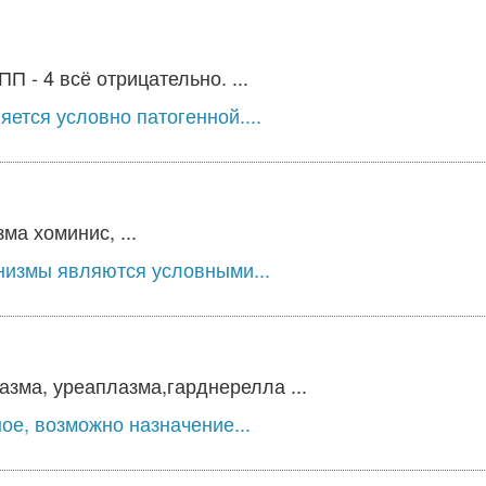
 - 4 всё отрицательно. ...
ется условно патогенной....
а хоминис, ...
низмы являются условными...
зма, уреаплазма,гарднерелла ...
ое, возможно назначение...