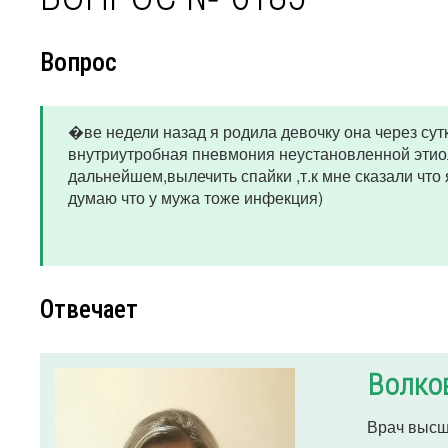
Вопрос
�ве недели назад я родила девочку она через сут
внутриутробная пневмония неустановленной этио
дальнейшем,вылечить спайки ,т.к мне сказали что 
думаю что у мужа тоже инфекция)
Отвечает
Волков
Врач высш