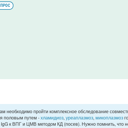
ОПРОС
ам необходимо пройти комплексное обследование совмест
я половым путем -
хламидиоз
,
уреаплазмоз
,
микоплазмоз
г
M, IgG к ВПГ и ЦМВ методом КД (посев). Нужно помнить, что н