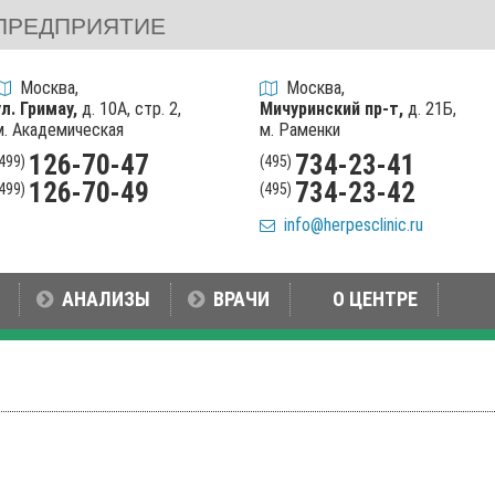
ПРЕДПРИЯТИЕ
Москва,
Москва,
ул. Гримау,
д. 10А, стр. 2,
Мичуринский пр-т,
д. 21Б,
м. Академическая
м. Раменки
126-70-47
734-23-41
(499)
(495)
126-70-49
734-23-42
(499)
(495)
info@herpesclinic.ru
АНАЛИЗЫ
ВРАЧИ
О ЦЕНТРЕ