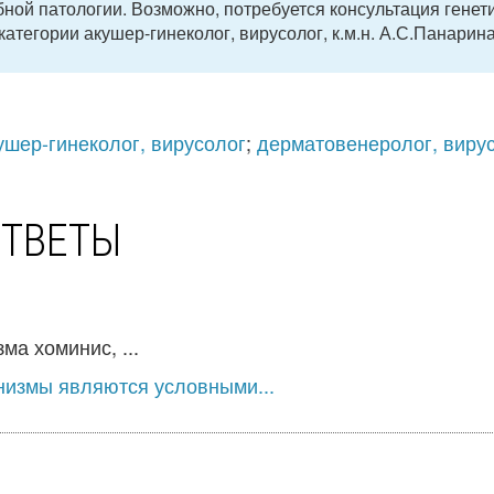
ной патологии. Возможно, потребуется консультация генети
атегории акушер-гинеколог, вирусолог, к.м.н. А.С.Панарина
ушер-гинеколог, вирусолог
;
дерматовенеролог, виру
ОТВЕТЫ
а хоминис, ...
низмы являются условными...