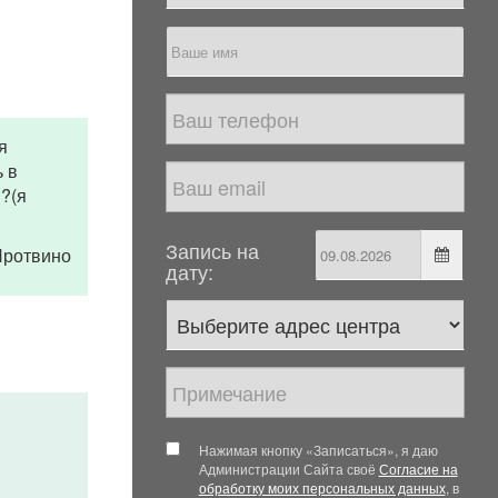
я
 в
 ?(я
Запись на
 Протвино
дату:
Нажимая кнопку «Записаться», я даю
Администрации Сайта своё
Согласие на
обработку моих персональных данных
, в