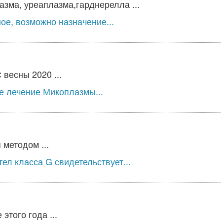
зма, уреаплазма,гарднерелла ...
ое, возможно назначение...
весны 2020 ...
е лечение Микоплазмы...
методом ...
ел класса G свидетельствует...
того года ...