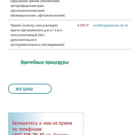
нарушения зрения (визометрия,
авторефрактометрия,
офтальмотонометрия,
биомикроскопия, офтальмоскопия)
Прием (осмотр, консультация)
6 000 Р
на Мичуринском пр-те
врача-офтальмолога д.м.н./ к.м.н.
консультативный (без
дополнительного
инструментального обследования)
Врачебные процедуры
ВСЕ ЦЕНЫ
Запишитесь к нам на прием
по телефонам:
126-70-47