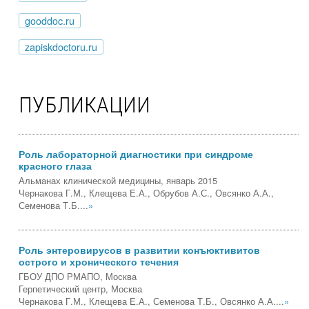
gooddoc.ru
zapiskdoctoru.ru
ПУБЛИКАЦИИ
Роль лабораторной диагностики при синдроме
красного глаза
Альманах клинической медицины, январь 2015
Чернакова Г.М., Клещева Е.А., Обрубов А.С., Овсянко А.А.,
Семенова Т.Б....
»
Роль энтеровирусов в развитии конъюктивитов
острого и хронического течения
ГБОУ ДПО РМАПО, Москва
Герпетический центр, Москва
Чернакова Г.М., Клещева Е.А., Семенова Т.Б., Овсянко А.А....
»