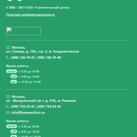
© 2005 – 2017 ООО «Герпетический центр»
Политика конфиденциальности
Москва,
ул. Гримау,
д. 10А, стр. 2, м. Академическая
(499)
126-70-47
,
(499)
126-70-49
Время работы:
пн-пт
с 8:30 до 20:00
сб
с 9:00 до 16:00
вс
с 10:00 до 16:00
Москва,
ул. Мичуринский пр-т,
д. 21Б, м. Раменки
(495)
734-23-41
,
(495)
734-23-42
info@herpesclinic.ru
Время работы:
пн-пт
с 8:30 до 20:00
сб
с 9:00 до 16:00
вс
с 10:00 до 16:00