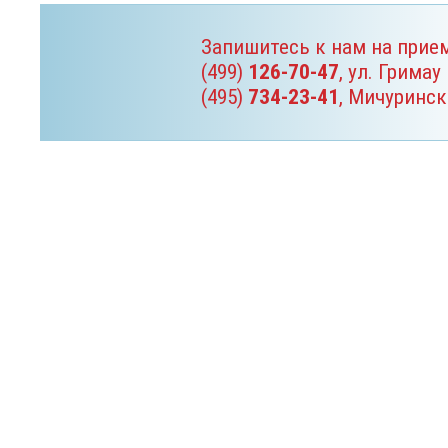
Запишитесь к нам на прие
(499)
126-70-47
, ул. Гримау
(495)
734-23-41
, Мичуринск