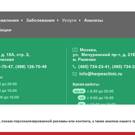
равления
Заболевания
Услуги
Анализы
Акции
,
Москва,
д. 10А, стр. 2,
ул. Мичуринский пр-т,
д. 21Б
ческая
м. Раменки
-70-47
,
(499)
126-70-49
(495)
734-23-41
,
(495)
734-2
info@herpesclinic.ru
ы:
0 до 20:00
Время работы:
0 до 16:00
пн-пт
с 8:30 до 20:00
00 до 16:00
сб
с 9:00 до 16:00
вс
с 10:00 до 16:00
 показа персонализированной рекламы или контента, а также анализа нашего 
А К Ц И И